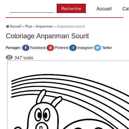
Recherche:
Accueil
Ca
Accueil
»
Plus
»
Anpanman
»
Anpanman sourit
Coloriage Anpanman Sourit
Partager:
Facebook
Pinterest
Instagram
Twitter
347 vues