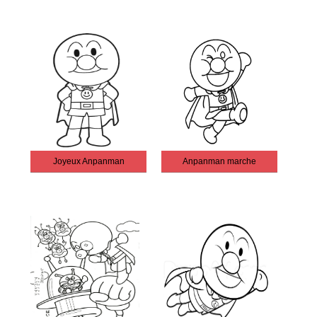
Joyeux Anpanman
Anpanman marche