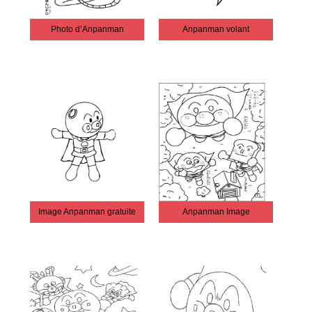
Photo d’Anpanman
Anpanman volant
Image Anpanman gratuite
Anpanman Image