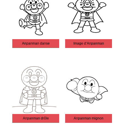
Anpanman danse
Image d’Anpanman
Anpanman drôle
Anpanman mignon