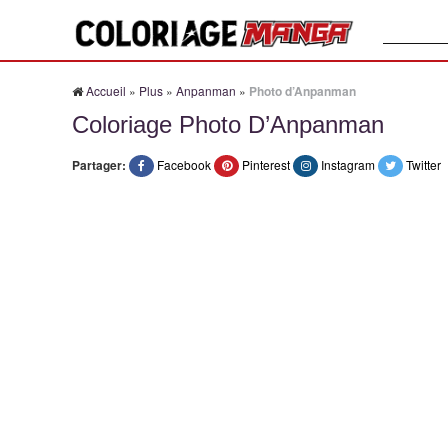
Recherche
Accueil
»
Plus
»
Anpanman
»
Photo d’Anpanman
Coloriage Photo D’Anpanman
Partager:
Facebook
Pinterest
Instagram
Twitter