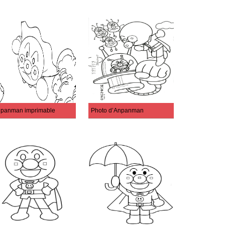
panman imprimable
Photo d’Anpanman