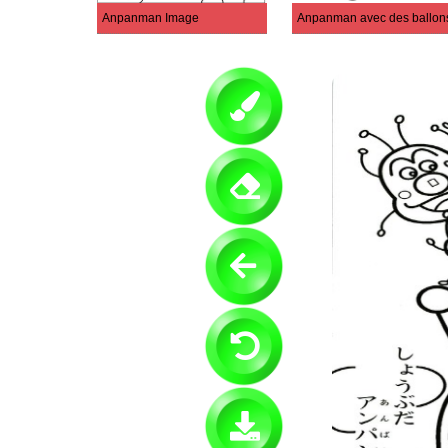
Anpanman Image
Anpanman avec des ballon