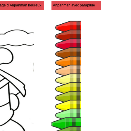
age d’Anpanman heureux
Anpanman avec parapluie