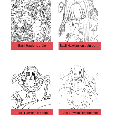
Basil Hawkins drôle
Basil Hawkins en train de réfléchir
Basil Hawkins est cool
Basil Hawkins imprimable