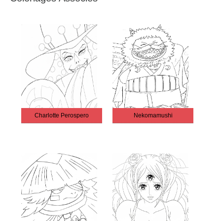
Charlotte Perospero
Nekomamushi