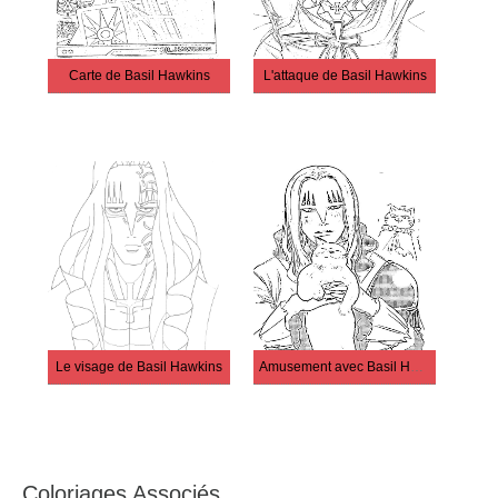
Carte de Basil Hawkins
L'attaque de Basil Hawkins
Le visage de Basil Hawkins
Amusement avec Basil Hawkins
Coloriages Associés