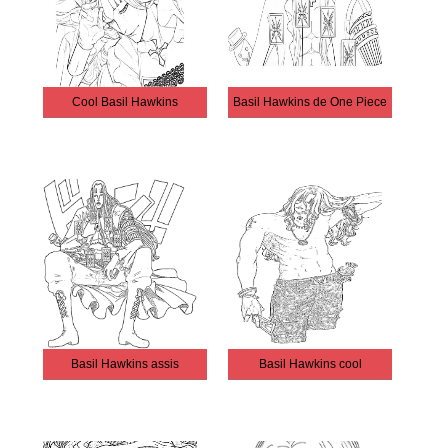
Cool Basil Hawkins
Basil Hawkins de One Piece
Basil Hawkins assis
Basil Hawkins cool