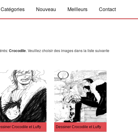
Catégories
Nouveau
Meilleurs
Contact
férés:
Crocodile
. Veuillez choisir des images dans la liste suivante
Dessiner Crocodile et Luffy facilement
Dessiner Crocodile et Luffy imprimable