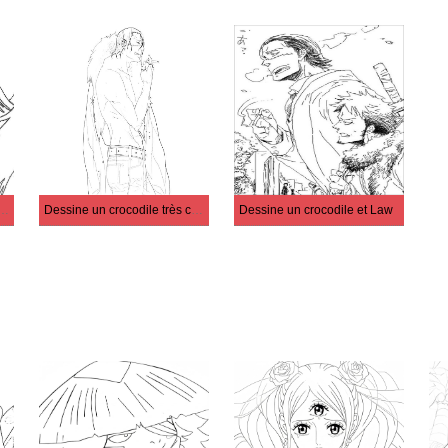
r un visage de crocodile
Dessine un crocodile très cool
Dessine un crocodile et Law