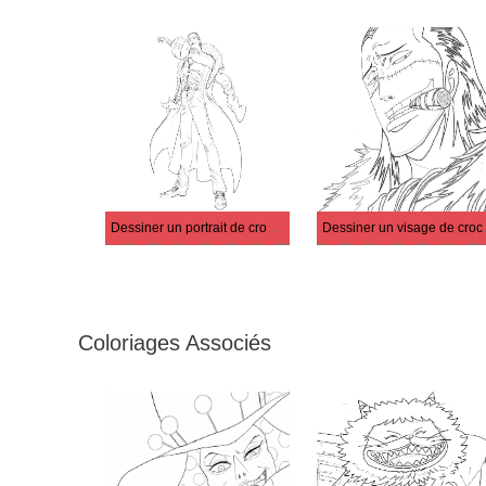
Dessiner un portrait de crocodile
Dessine
Coloriages Associés