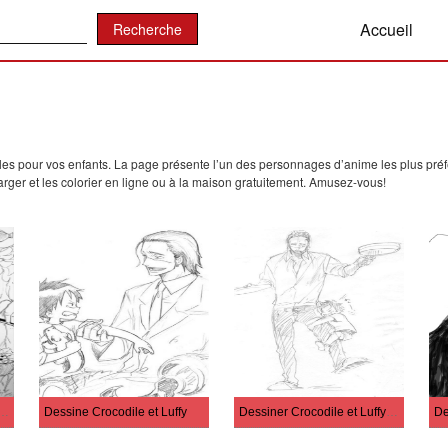
:
Accueil
es pour vos enfants. La page présente l’un des personnages d’anime les plus pré
arger et les colorier en ligne ou à la maison gratuitement. Amusez-vous!
 crocodile de One Piece gratuitement
Dessine Crocodile et Luffy
Dessiner Crocodile et Luffy de base