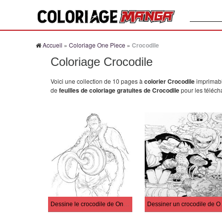
Recherche
Accueil
»
Coloriage One Piece
»
Crocodile
Coloriage Crocodile
Voici une collection de 10 pages à
colorier Crocodile
imprimabl
de
feuilles de coloriage gratuites de Crocodile
pour les téléch
Dessine le crocodile de One Piece
Dessiner un