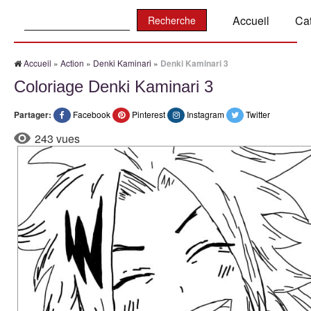
Recherche:
Accueil
Ca
Accueil
»
Action
»
Denki Kaminari
»
Denki Kaminari 3
Coloriage Denki Kaminari 3
Partager:
Facebook
Pinterest
Instagram
Twitter
243 vues