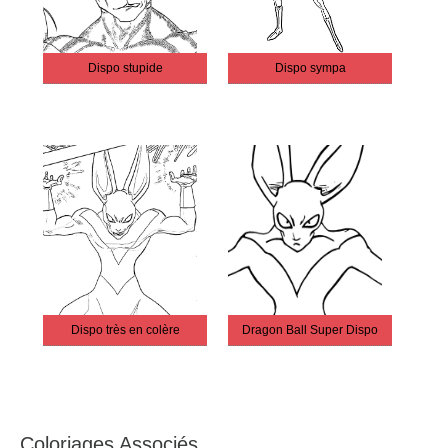
Dispo stupide
Dispo sympa
Dispo très en colère
Dragon Ball Super Dispo
Coloriages Associés