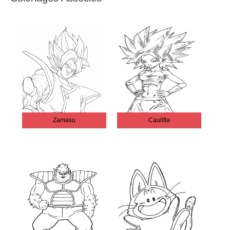
Zamasu
Caulifla