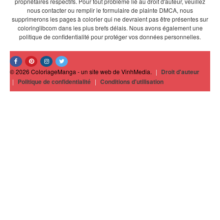
propriétaires respectifs. Pour tout problème lié au droit d'auteur, veuillez
nous contacter ou remplir le formulaire de plainte DMCA, nous
supprimerons les pages à colorier qui ne devraient pas être présentes sur
coloringlibcom dans les plus brefs délais. Nous avons également une
politique de confidentialité pour protéger vos données personnelles.
© 2026 ColoriageManga - un site web de VinhMedia.
|
Droit d'auteur
|
Politique de confidentialité
|
Conditions d'utilisation