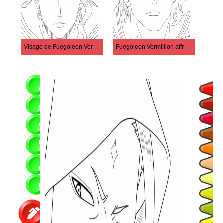
Visage de Fuegoleon Vermillion
Fuegoleon Vermillion affronter