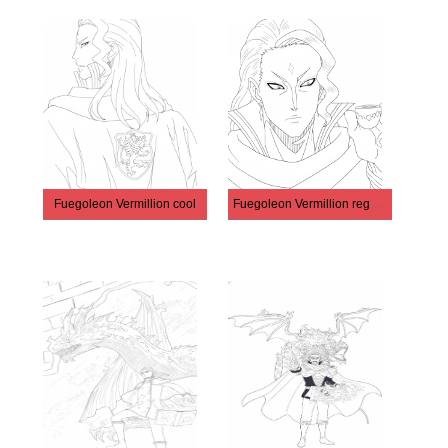
Fuegoleon Vermillion cool
Fuegoleon Vermillion regardant