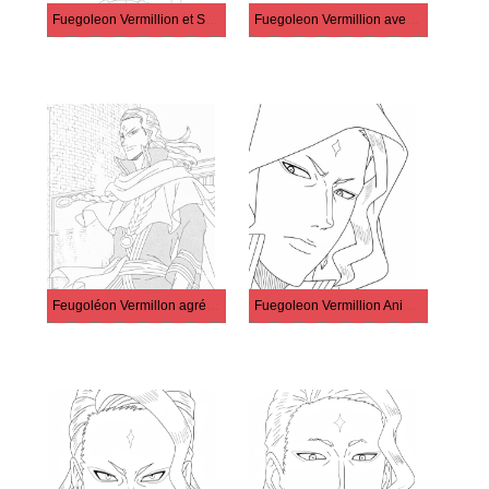
Fuegoleon Vermillion et Salamandre
Fuegoleon Vermillion avec salamandre
Feugoléon Vermillon agréable
Fuegoleon Vermillion Anime Black Clover