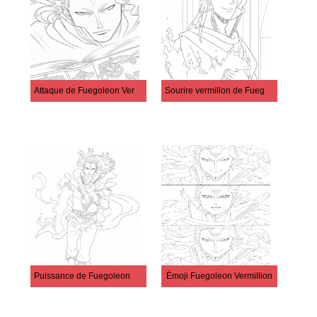
Attaque de Fuegoleon Vermillion
Sourire vermillon de Fuegoleon
Puissance de Fuegoleon Vermillion
Émoji Fuegoleon Vermillion