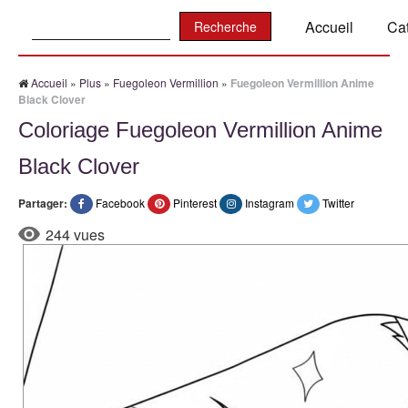
Recherche:
Accueil
Ca
Accueil
»
Plus
»
Fuegoleon Vermillion
»
Fuegoleon Vermillion Anime
Black Clover
Coloriage Fuegoleon Vermillion Anime
Black Clover
Partager:
Facebook
Pinterest
Instagram
Twitter
244 vues