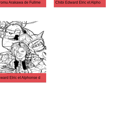
Hiromu Arakawa de Fullmetal Alchemist
Chibi Edward Elric et Alphonse
Edward Elric et Alphonse de Fullmetal Alchemist