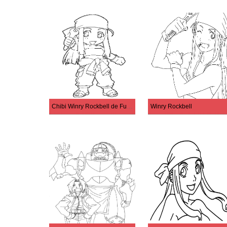
Chibi Winry Rockbell de Fullmetal Alchemist
Winry Rockbell