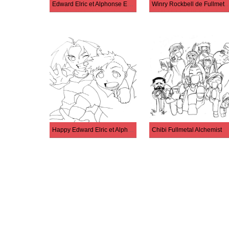
Edward Elric et Alphonse Elric
Winry Rockbell de Fullmetal
Happy Edward Elric et Alphonse heureuse
Chibi Fullmetal Alchemist