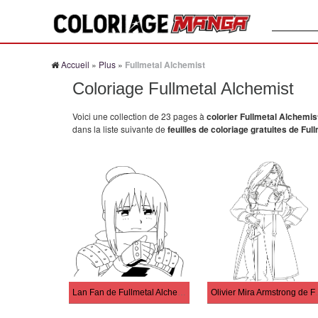
Recherche
Accueil
»
Plus
»
Fullmetal Alchemist
Coloriage Fullmetal Alchemist
Voici une collection de 23 pages à
colorier Fullmetal Alchemis
dans la liste suivante de
feuilles de coloriage gratuites de Ful
Lan Fan de Fullmetal Alchemist
Olivier Mira Ar