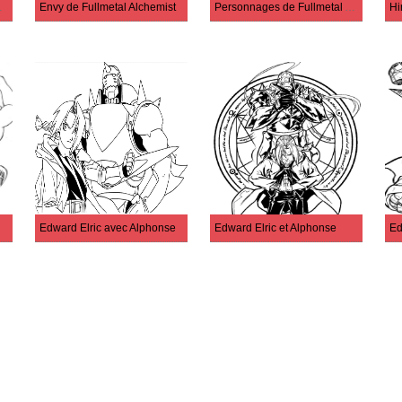
 Alchemist
Envy de Fullmetal Alchemist
Personnages de Fullmetal Alchemist
Edward Elric avec Alphonse
Edward Elric et Alphonse