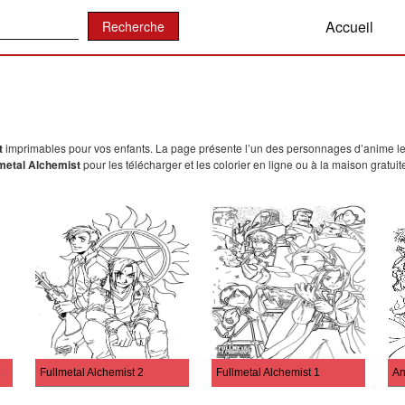
:
Accueil
t
imprimables pour vos enfants. La page présente l’un des personnages d’anime le
lmetal Alchemist
pour les télécharger et les colorier en ligne ou à la maison gratu
mstrong de Fullmetal Alchemist
Fullmetal Alchemist 2
Fullmetal Alchemist 1
An