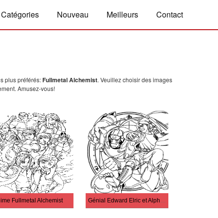
Catégories
Nouveau
Meilleurs
Contact
s plus préférés:
Fullmetal Alchemist
. Veuillez choisir des images
itement. Amusez-vous!
ime Fullmetal Alchemist
Génial Edward Elric et Alphonse Elric