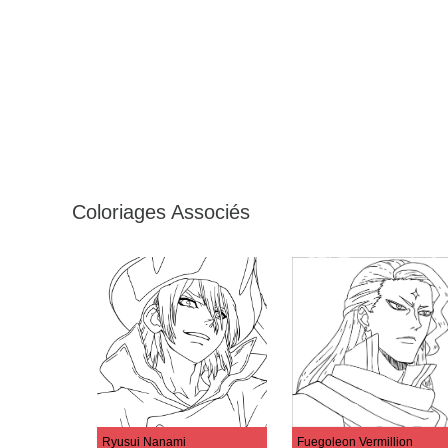
Coloriages Associés
Ryusui Nanami
Fuegoleon Vermillion