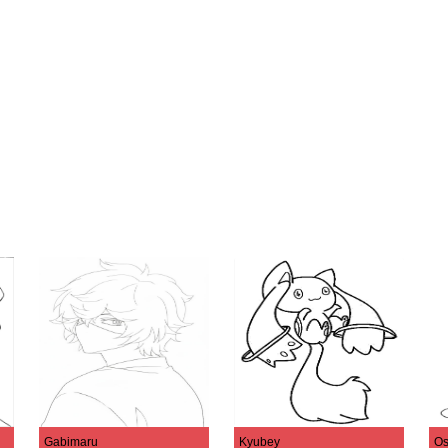
Gabimaru
Kyubey
Os