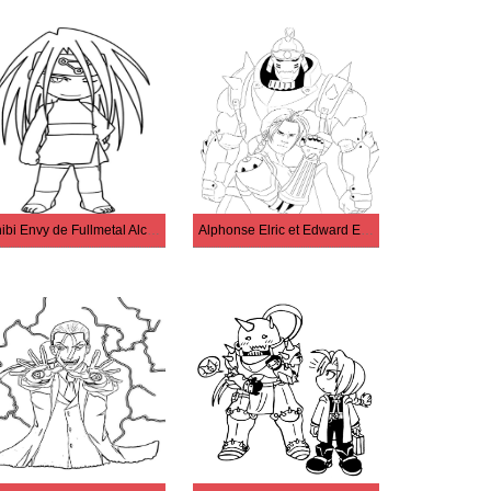
Chibi Envy de Fullmetal Alchemist
Alphonse Elric et Edward Elric