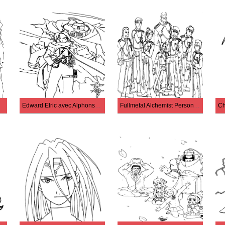
Edward Elric avec Alphonse Elric
Fullmetal Alchemist Personnages