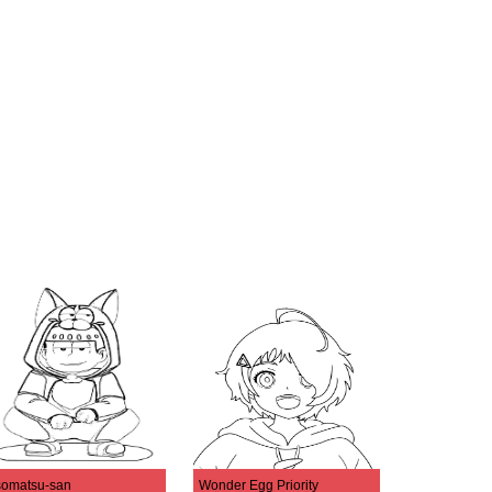
omatsu-san
Wonder Egg Priority