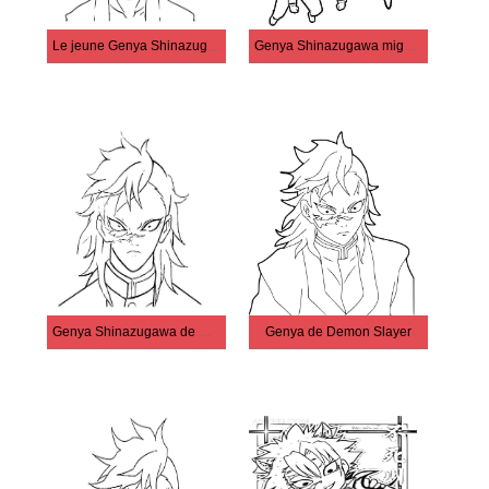
Le jeune Genya Shinazugawa
Genya Shinazugawa mignon
Genya Shinazugawa de Demon Slayer
Genya de Demon Slayer