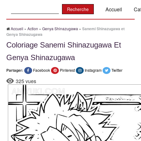
Recherche:
Accueil
Ca
Accueil
»
Action
»
Genya Shinazugawa
»
Sanemi Shinazugawa et
Genya Shinazugawa
Coloriage Sanemi Shinazugawa Et
Genya Shinazugawa
Partager:
Facebook
Pinterest
Instagram
Twitter
325 vues