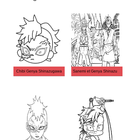
Chibi Genya Shinazugawa
Sanemi et Genya Shinazugawa