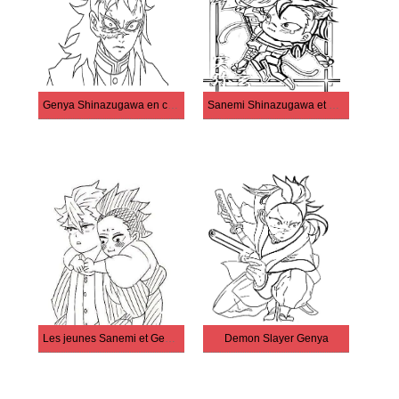
Genya Shinazugawa en colère
Sanemi Shinazugawa et Genya Shinazugawa
Les jeunes Sanemi et Genya Shinazugawa
Demon Slayer Genya