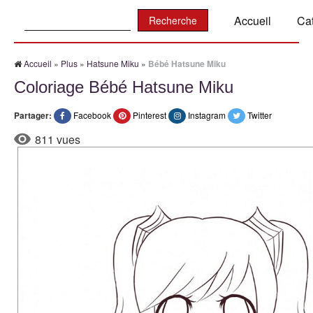
Recherche:
Accueil
Ca
Accueil
»
Plus
»
Hatsune Miku
»
Bébé Hatsune Miku
Coloriage Bébé Hatsune Miku
Partager:
Facebook
Pinterest
Instagram
Twitter
811 vues