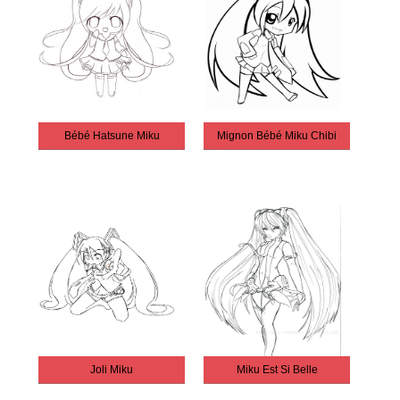
Bébé Hatsune Miku
Mignon Bébé Miku Chibi
Joli Miku
Miku Est Si Belle