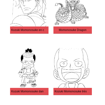
Kozuki Momonosuke en colère
Momonosuke Dragon
Kozuki Momonosuke dans One Piece
Kozuki Momonosuke très mignon