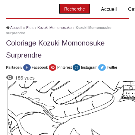
Recherche:
Accueil
Ca
Accueil
»
Plus
»
Kozuki Momonosuke
»
Kozuki Momonosuke
surprendre
Coloriage Kozuki Momonosuke
Surprendre
Partager:
Facebook
Pinterest
Instagram
Twitter
186 vues