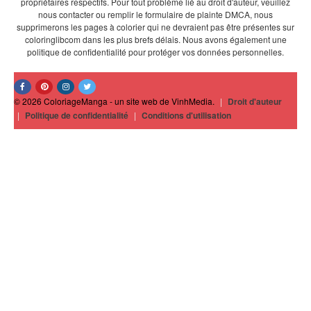
propriétaires respectifs. Pour tout problème lié au droit d'auteur, veuillez
nous contacter ou remplir le formulaire de plainte DMCA, nous
supprimerons les pages à colorier qui ne devraient pas être présentes sur
coloringlibcom dans les plus brefs délais. Nous avons également une
politique de confidentialité pour protéger vos données personnelles.
© 2026 ColoriageManga - un site web de VinhMedia.
|
Droit d'auteur
|
Politique de confidentialité
|
Conditions d'utilisation