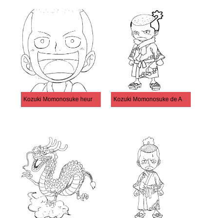
Kozuki Momonosuke heureux
Kozuki Momonosuke de Anime One Piece