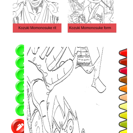
Kozuki Momonosuke rit
Kozuki Momonosuke formation