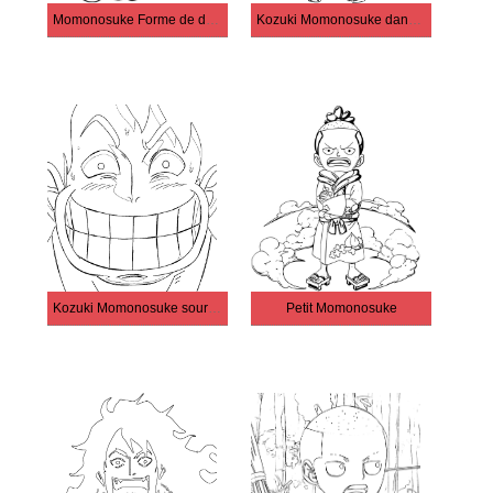
Momonosuke Forme de dragon
Kozuki Momonosuke dans Anime One Piece
Kozuki Momonosuke sourire
Petit Momonosuke