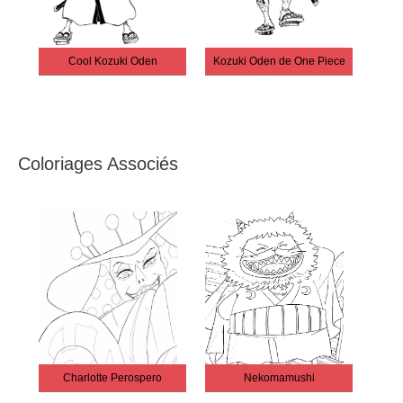
Cool Kozuki Oden
Kozuki Oden de One Piece
Coloriages Associés
Charlotte Perospero
Nekomamushi