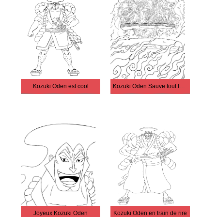
Kozuki Oden est cool
Kozuki Oden Sauve tout le monde
Joyeux Kozuki Oden
Kozuki Oden en train de rire