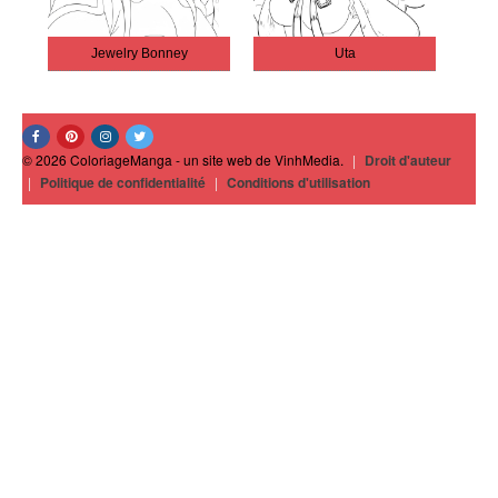
Jewelry Bonney
Uta
© 2026 ColoriageManga - un site web de VinhMedia.
|
Droit d'auteur
|
Politique de confidentialité
|
Conditions d'utilisation