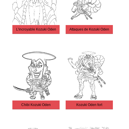
L'incroyable Kozuki Oden
Attaques de Kozuki Oden
Chibi Kozuki Oden
Kozuki Oden fort