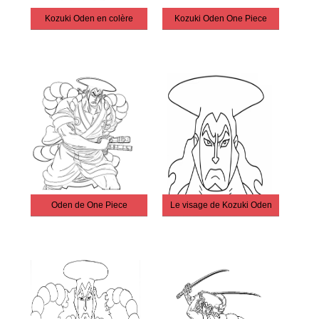
Kozuki Oden en colère
Kozuki Oden One Piece
Oden de One Piece
Le visage de Kozuki Oden