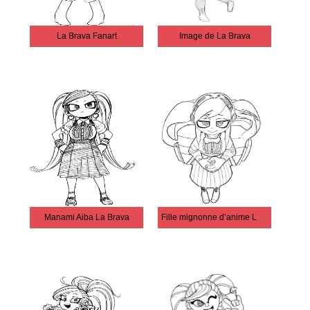
La Brava Fanart
Image de La Brava
Manami Aiba La Brava
Fille mignonne d’anime La Brava