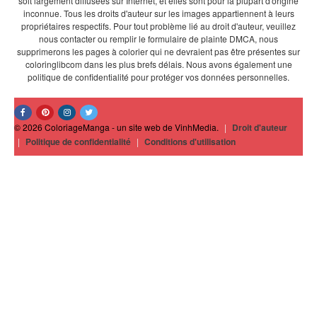
soit largement diffusées sur Internet, et elles sont pour la plupart d'origine
inconnue. Tous les droits d'auteur sur les images appartiennent à leurs
propriétaires respectifs. Pour tout problème lié au droit d'auteur, veuillez
nous contacter ou remplir le formulaire de plainte DMCA, nous
supprimerons les pages à colorier qui ne devraient pas être présentes sur
coloringlibcom dans les plus brefs délais. Nous avons également une
politique de confidentialité pour protéger vos données personnelles.
© 2026 ColoriageManga - un site web de VinhMedia.
|
Droit d'auteur
|
Politique de confidentialité
|
Conditions d'utilisation