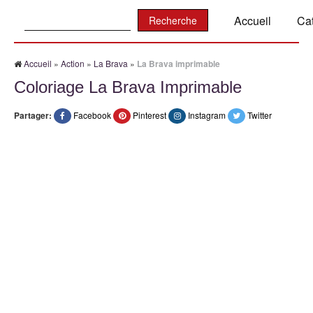
Recherche:
Accueil
Ca
Accueil
»
Action
»
La Brava
»
La Brava imprimable
Coloriage La Brava Imprimable
Partager:
Facebook
Pinterest
Instagram
Twitter