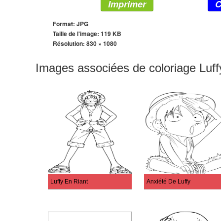
Imprimer
C
Format: JPG
Taille de l'image: 119 KB
Résolution:
830 × 1080
Images associées de coloriage Luff
Luffy En Riant
Anxiété De Luffy