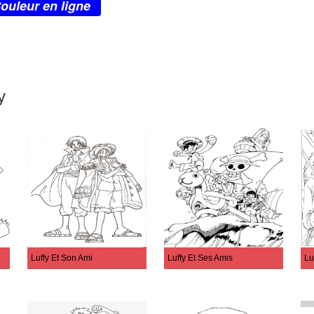
ouleur en ligne
y
Luffy Et Son Ami
Luffy Et Ses Amis
Lu