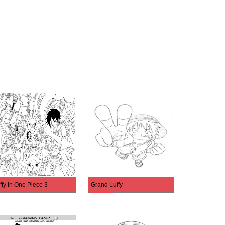
ffy in One Piece 3
Grand Luffy