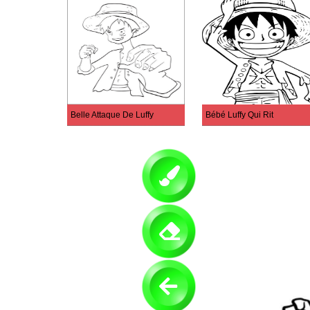
Belle Attaque De Luffy
Bébé Luffy Qui Rit