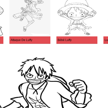
Attaque De Luffy
Bébé Luffy
Lu