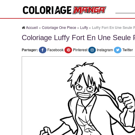
Recherche
Accueil
»
Coloriage One Piece
»
Luffy
»
Luffy Fort En Une Seule 
Coloriage Luffy Fort En Une Seule 
Partager:
Facebook
Pinterest
Instagram
Twitter