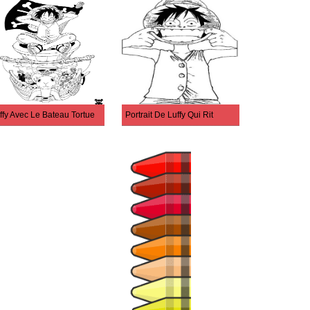
ffy Avec Le Bateau Tortue
Portrait De Luffy Qui Rit