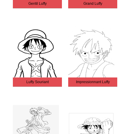
Gentil Luffy
Grand Luffy
Luffy Souriant
Impressionnant Luffy