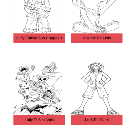
Luffy Enlève Son Chapeau
Anxiété De Luffy
Luffy Et Ses Amis
Luffy En Riant