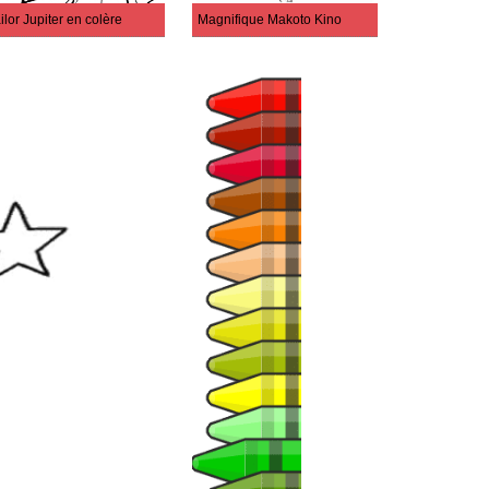
ilor Jupiter en colère
Magnifique Makoto Kino