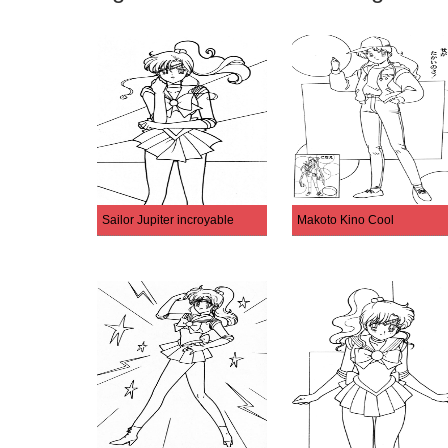
Sailor Jupiter incroyable
Makoto Kino Cool