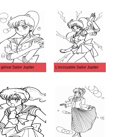
 génial Sailor Jupiter
L’incroyable Sailor Jupiter