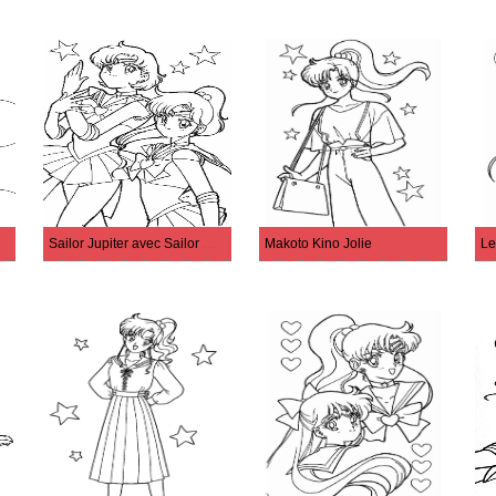
Sailor Jupiter avec Sailor Mercury
Makoto Kino Jolie
Le