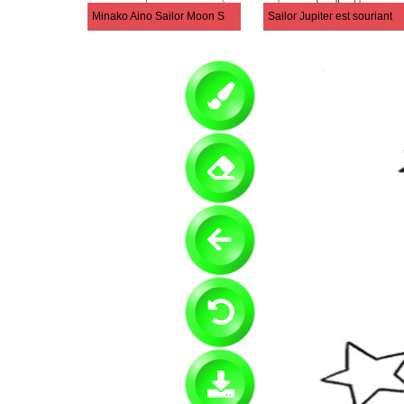
Minako Aino Sailor Moon Sailor Jupiter
Sailor Jupiter est souriant