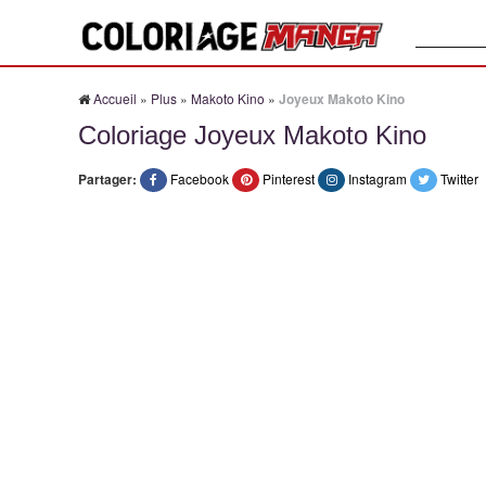
Recherche
Accueil
»
Plus
»
Makoto Kino
»
Joyeux Makoto Kino
Coloriage Joyeux Makoto Kino
Partager:
Facebook
Pinterest
Instagram
Twitter