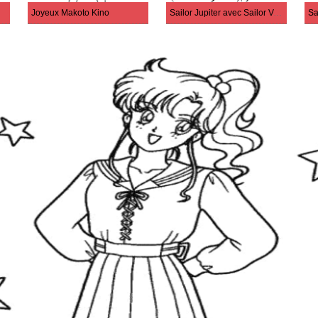
Joyeux Makoto Kino
Sailor Jupiter avec Sailor Venus
Sa