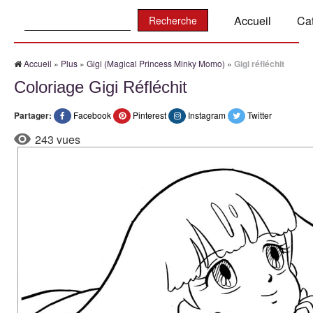
Recherche:
Accueil
Ca
Accueil
»
Plus
»
Gigi (Magical Princess Minky Momo)
»
Gigi réfléchit
Coloriage Gigi Réfléchit
Partager:
Facebook
Pinterest
Instagram
Twitter
243 vues