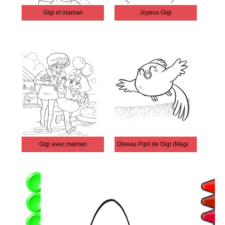
Gigi et maman
Joyeux Gigi
Gigi avec maman
Oiseau Pipil de Gigi (Magical Princess Minky Momo)