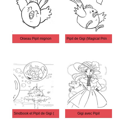
Oiseau Pipil mignon
Pipil de Gigi (Magical Princess Minky Momo)
Sindbook et Pipil de Gigi (Magical Princess Minky Momo)
Gigi avec Pipil