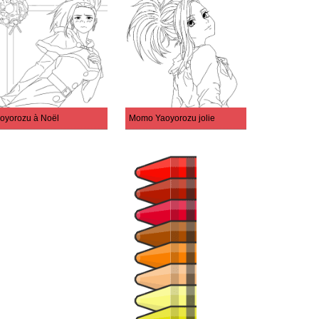
oyorozu à Noël
Momo Yaoyorozu jolie