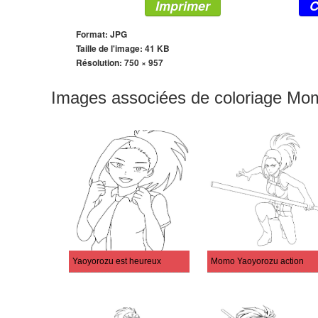
Imprimer
C
Format: JPG
Taille de l'image: 41 KB
Résolution:
750 × 957
Images associées de coloriage Mo
Yaoyorozu est heureux
Momo Yaoyorozu action