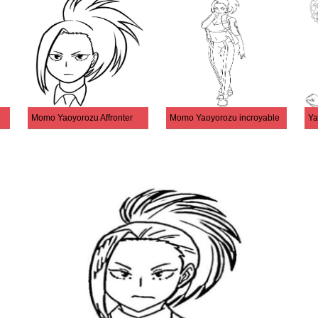
Momo Yaoyorozu Affronter
Momo Yaoyorozu incroyable
Ya