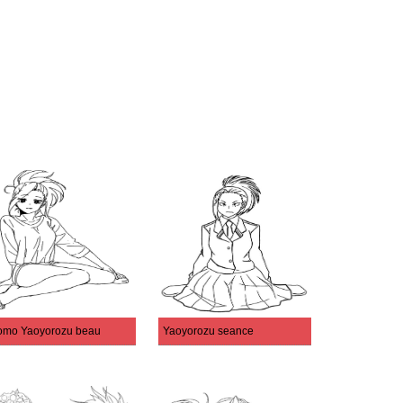
mo Yaoyorozu beau
Yaoyorozu seance