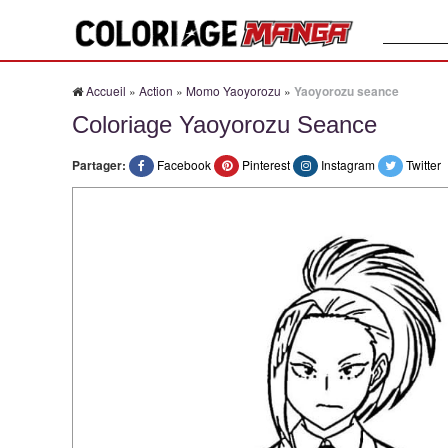
Recherche
Accueil
»
Action
»
Momo Yaoyorozu
»
Yaoyorozu seance
Coloriage Yaoyorozu Seance
Partager:
Facebook
Pinterest
Instagram
Twitter