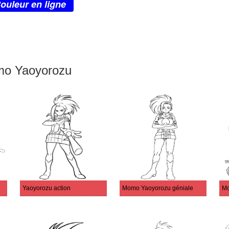
ouleur en ligne
mo Yaoyorozu
Yaoyorozu action
Momo Yaoyorozu géniale
Mo