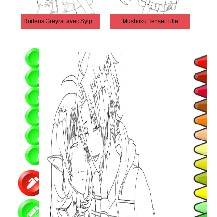
Rudeus Greyrat avec Sylphiette
Mushoku Tensei Fille