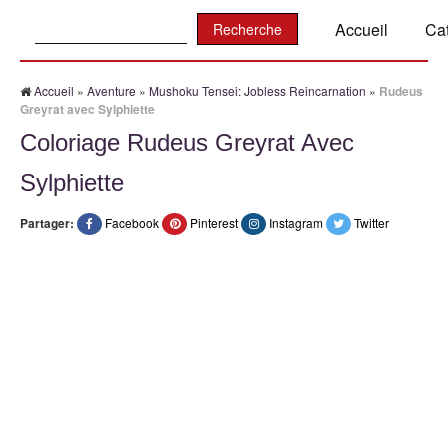
Recherche:
Accueil
Ca
Accueil
»
Aventure
»
Mushoku Tensei: Jobless Reincarnation
»
Rudeus
Greyrat avec Sylphiette
Coloriage Rudeus Greyrat Avec
Sylphiette
Partager:
Facebook
Pinterest
Instagram
Twitter