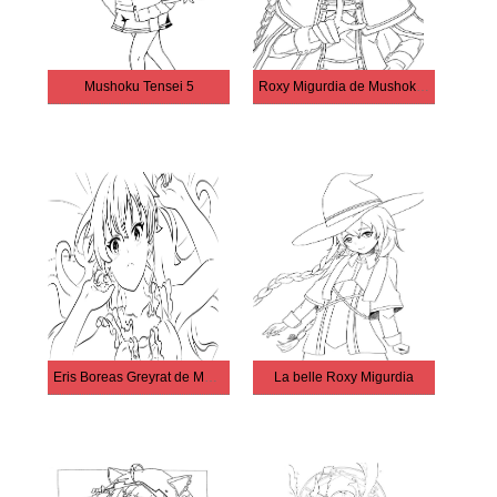
Mushoku Tensei 5
Roxy Migurdia de Mushoku Tensei
Eris Boreas Greyrat de Mushoku Tensei
La belle Roxy Migurdia