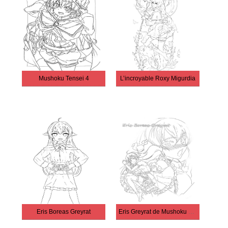
Mushoku Tensei 4
L’incroyable Roxy Migurdia
Eris Boreas Greyrat
Eris Greyrat de Mushoku Tensei