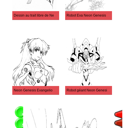
Dessin au trait libre de Neon Genesis Evangelion
Robot Eva Neon Genesis Evangelion
Neon Genesis Evangelion Asuka Langley
Robot géant Neon Genesis Evangelion