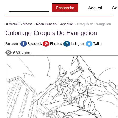
Recherche:
Accueil
Ca
Accueil
»
Mécha
»
Neon Genesis Evangelion
»
Croquis de Evangelion
Coloriage Croquis De Evangelion
Partager:
Facebook
Pinterest
Instagram
Twitter
683 vues