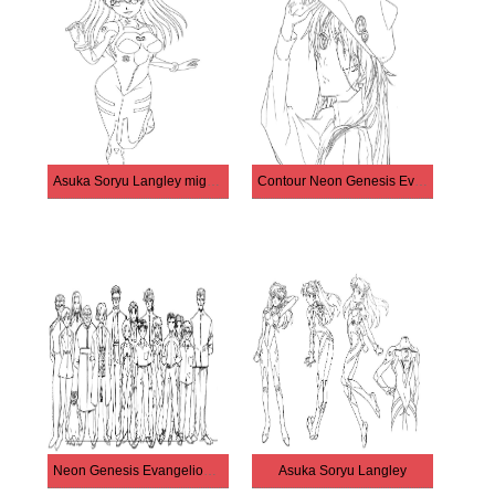
Asuka Soryu Langley mignonne
Contour Neon Genesis Evangelion imprimable
Neon Genesis Evangelion Personnages
Asuka Soryu Langley