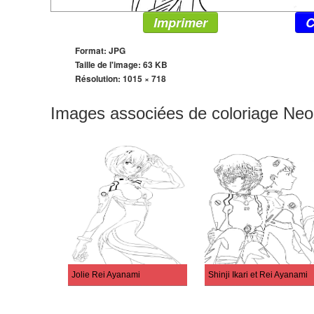
Imprimer
C
Format: JPG
Taille de l'image: 63 KB
Résolution:
1015 × 718
Images associées de coloriage Ne
Jolie Rei Ayanami
Shinji Ikari et Rei Ayanami