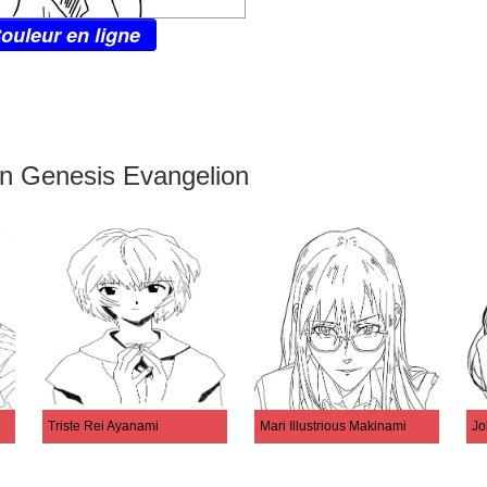
ouleur en ligne
on Genesis Evangelion
Triste Rei Ayanami
Mari Illustrious Makinami