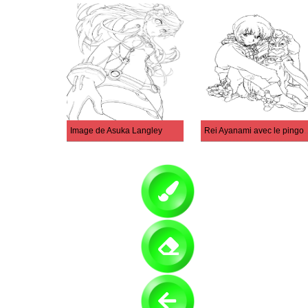
Image de Asuka Langley
Rei Ayanami av