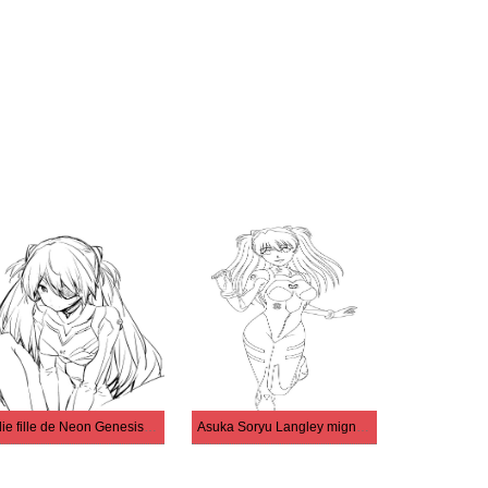
Jolie fille de Neon Genesis Evangelion
Asuka Soryu Langley mignonne