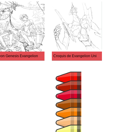
Neon Genesis Evangelion gratuitement
Croquis de Evangelion Unité-01