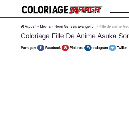
Recherche
Accueil
»
Mécha
»
Neon Genesis Evangelion
»
Fille de anime As
Coloriage Fille De Anime Asuka So
Partager:
Facebook
Pinterest
Instagram
Twitter