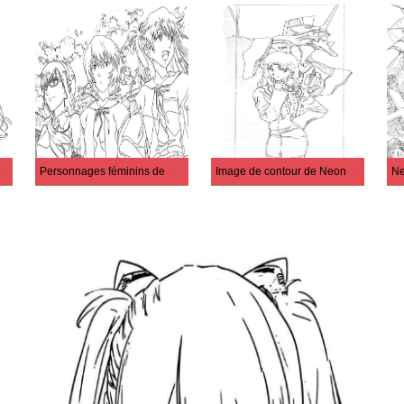
ec le pingouin
Personnages féminins de Neon Genesis Evangelion
Image de contour de Neon Genesis Evangelion imprimable