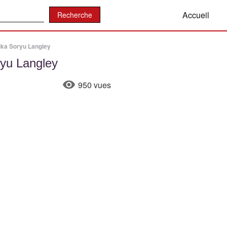
:
Accueil
uka Soryu Langley
ryu Langley
950 vues