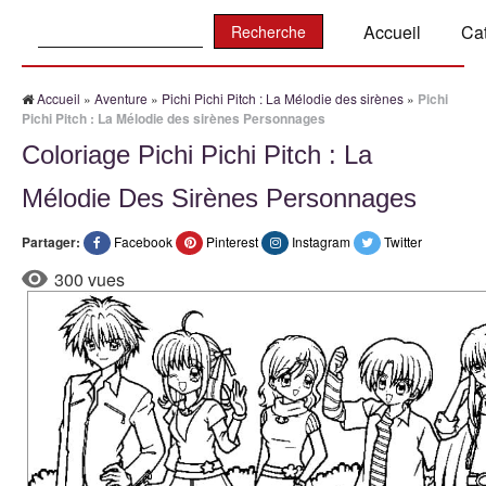
Recherche:
Accueil
Ca
Accueil
»
Aventure
»
Pichi Pichi Pitch : La Mélodie des sirènes
»
Pichi
Pichi Pitch : La Mélodie des sirènes Personnages
Coloriage Pichi Pichi Pitch : La
Mélodie Des Sirènes Personnages
Partager:
Facebook
Pinterest
Instagram
Twitter
300 vues