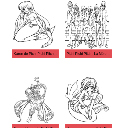
Karen de Pichi Pichi Pitch : La Mélodie des sirènes
Pichi Pichi Pitch : La Mélodie des sirènes Personnages