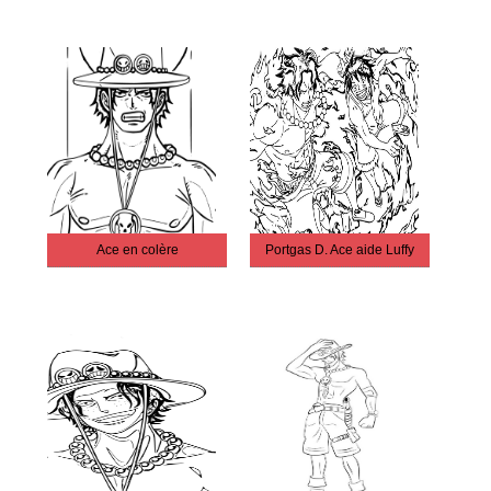
Ace en colère
Portgas D. Ace aide Luffy