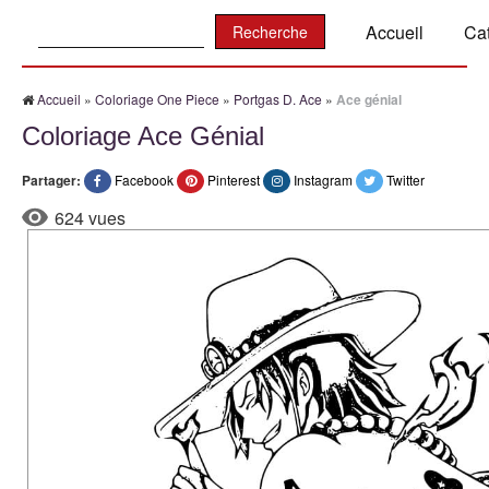
Recherche:
Accueil
Ca
Accueil
»
Coloriage One Piece
»
Portgas D. Ace
»
Ace génial
Coloriage Ace Génial
Partager:
Facebook
Pinterest
Instagram
Twitter
624 vues