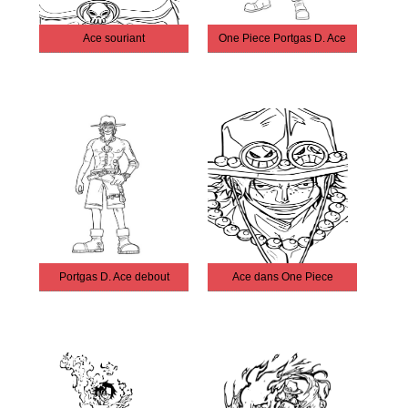
Ace souriant
One Piece Portgas D. Ace
Portgas D. Ace debout
Ace dans One Piece