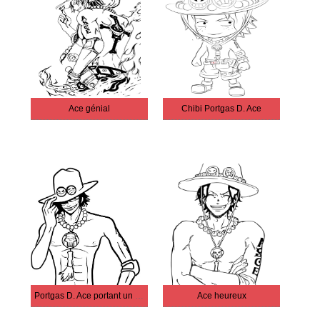
Ace génial
Chibi Portgas D. Ace
Portgas D. Ace portant un chapeau
Ace heureux