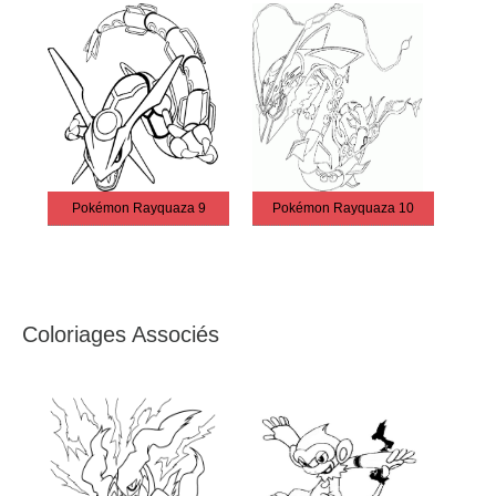
Pokémon Rayquaza 9
Pokémon Rayquaza 10
Coloriages Associés