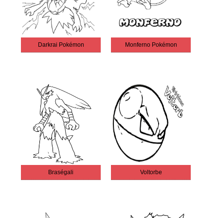
Darkrai Pokémon
Monferno Pokémon
Braségali
Voltorbe