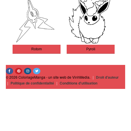
Rotom
Pyroli
© 2026 ColoriageManga - un site web de VinhMedia.
|
Droit d'auteur
|
Politique de confidentialité
|
Conditions d'utilisation