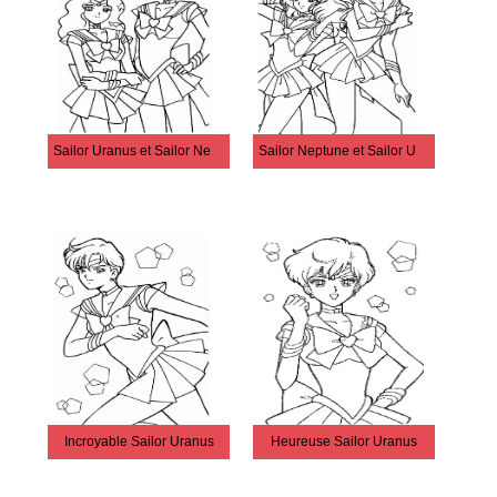
Sailor Uranus et Sailor Neptune
Sailor Neptune et Sailor Uranus
Incroyable Sailor Uranus
Heureuse Sailor Uranus