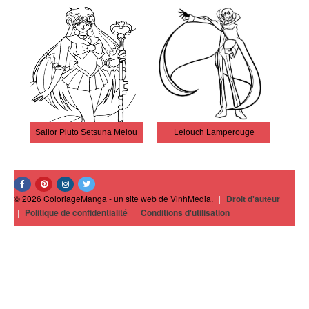
Sailor Pluto Setsuna Meiou
Lelouch Lamperouge
© 2026 ColoriageManga - un site web de VinhMedia.
|
Droit d'auteur
|
Politique de confidentialité
|
Conditions d'utilisation