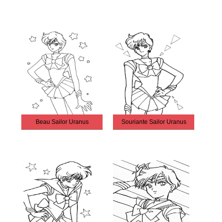
Beau Sailor Uranus
Souriante Sailor Uranus