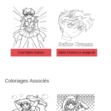
Cool Sailor Uranus
Sailor Uranus Le visage de
Coloriages Associés