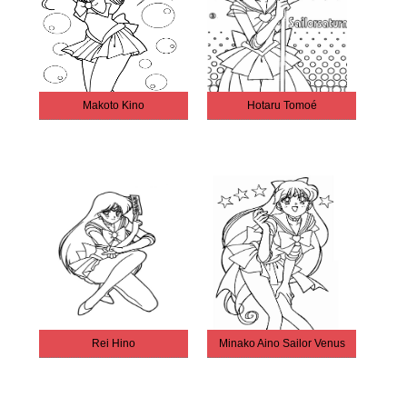
Makoto Kino
Hotaru Tomoé
Rei Hino
Minako Aino Sailor Venus