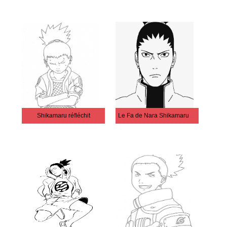
Shikamaru réfléchit
Le Fa de Nara Shikamaru est de retour