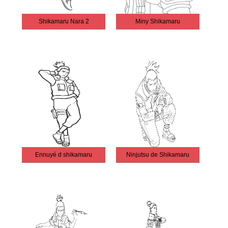
Shikamaru Nara 2
Miny Shikamaru
Ennuyé d shikamaru
Ninjutsu de Shikamaru