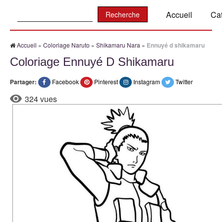
Recherche:
Accueil
Ca
Accueil
»
Coloriage Naruto
»
Shikamaru Nara
»
Ennuyé d shikamaru
Coloriage Ennuyé D Shikamaru
Partager:
Facebook
Pinterest
Instagram
Twitter
324 vues