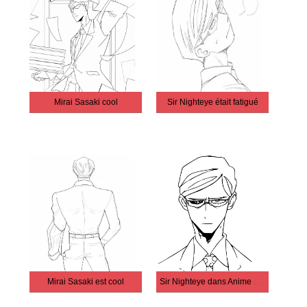
Mirai Sasaki cool
Sir Nighteye était fatigué
Mirai Sasaki est cool
Sir Nighteye dans Anime My Hero Academia