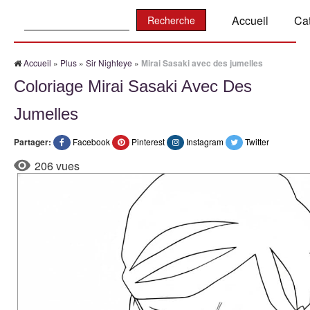
Recherche:
Accueil
Ca
Accueil
»
Plus
»
Sir Nighteye
»
Mirai Sasaki avec des jumelles
Coloriage Mirai Sasaki Avec Des
Jumelles
Partager:
Facebook
Pinterest
Instagram
Twitter
206 vues