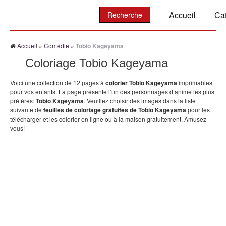
Recherche:
Accueil
Ca
Accueil
»
Comédie
»
Tobio Kageyama
Coloriage Tobio Kageyama
Voici une collection de 12 pages à
colorier Tobio Kageyama
imprimables
pour vos enfants. La page présente l’un des personnages d’anime les plus
préférés:
Tobio Kageyama
. Veuillez choisir des images dans la liste
suivante de
feuilles de coloriage gratuites de Tobio Kageyama
pour les
télécharger et les colorier en ligne ou à la maison gratuitement. Amusez-
vous!