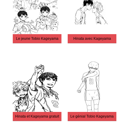
Le jeune Tobio Kageyama
Hinata avec Kageyama
Hinata et Kageyama gratuit
Le génial Tobio Kageyama