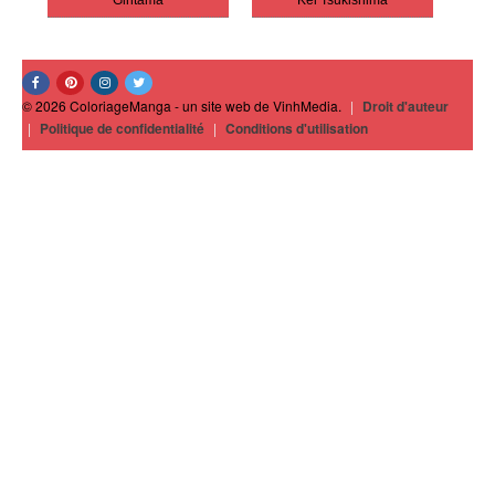
Gintama
Kei Tsukishima
© 2026 ColoriageManga - un site web de VinhMedia.
|
Droit d'auteur
|
Politique de confidentialité
|
Conditions d'utilisation