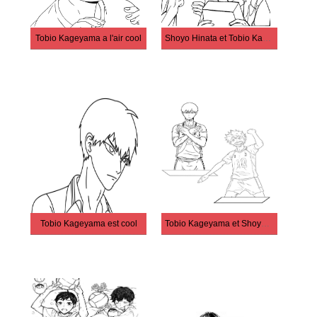
Tobio Kageyama a l'air cool
Shoyo Hinata et Tobio Kageyama
Tobio Kageyama est cool
Tobio Kageyama et Shoyo Hinata