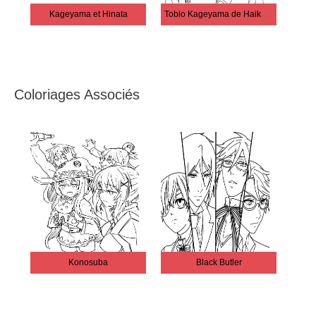
Kageyama et Hinata
Tobio Kageyama de Haikyuu
Coloriages Associés
Konosuba
Black Butler