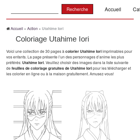
Recherche:
Accueil
Ca
Accueil
»
Action
»
Utahime Iori
Coloriage Utahime Iori
Voici une collection de 30 pages à
colorier Utahime Iori
imprimables pour
vos enfants. La page présente l’un des personnages d’anime les plus
préférés:
Utahime Iori
. Veuillez choisir des images dans la liste suivante
de
feuilles de coloriage gratuites de Utahime Iori
pour les télécharger et
les colorier en ligne ou à la maison gratuitement. Amusez-vous!