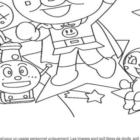
 pour un usage personnel uniquement. Les images sont soit libres de droits, soit lar