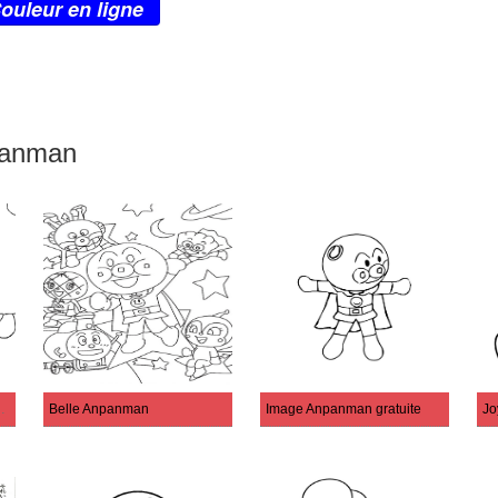
ouleur en ligne
panman
r d’Anpanman
Belle Anpanman
Image Anpanman gratuite
Jo