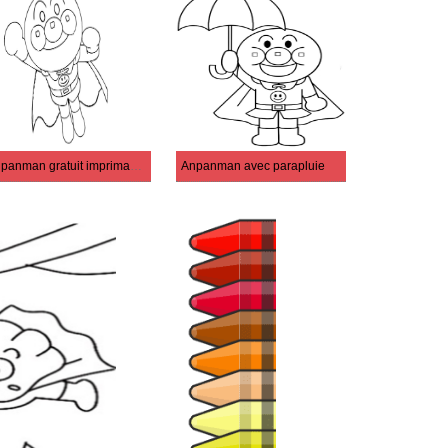
Anpanman gratuit imprimable
Anpanman avec parapluie