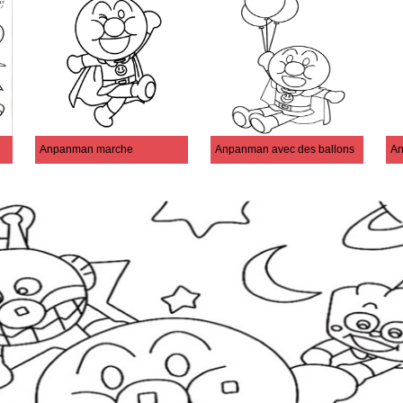
Anpanman marche
Anpanman avec des ballons