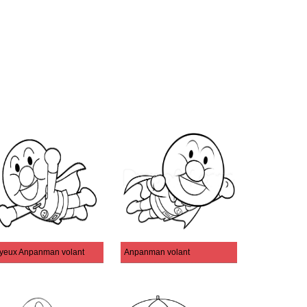
yeux Anpanman volant
Anpanman volant