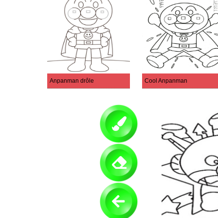
Anpanman drôle
Cool Anpanman