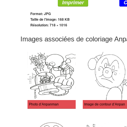
Imprimer
C
Format: JPG
Taille de l'image: 168 KB
Résolution:
718 × 1016
Images associées de coloriage An
Photo d’Anpanman
Image de contou