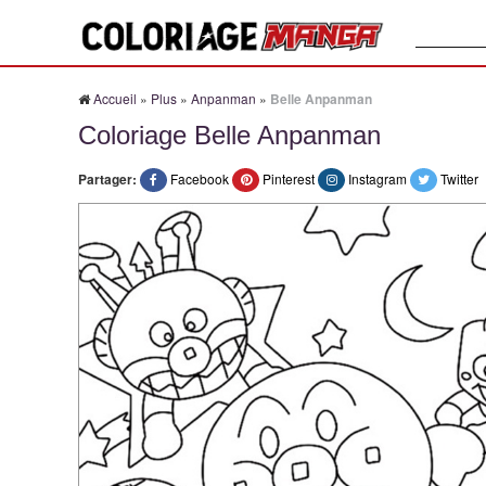
Recherche
Accueil
»
Plus
»
Anpanman
»
Belle Anpanman
Coloriage Belle Anpanman
Partager:
Facebook
Pinterest
Instagram
Twitter