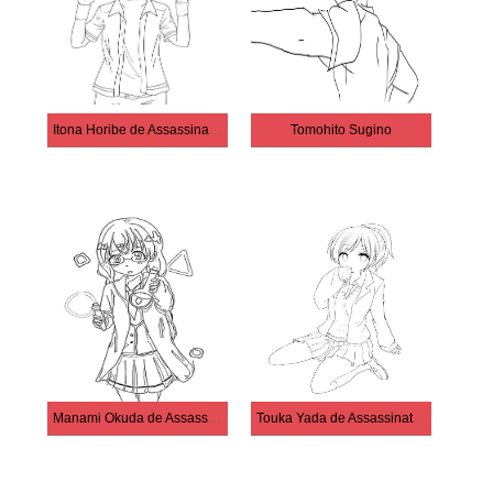
Itona Horibe de Assassination Classroom
Tomohito Sugino
Manami Okuda de Assassination Classroom
Touka Yada de Assassination Classroom