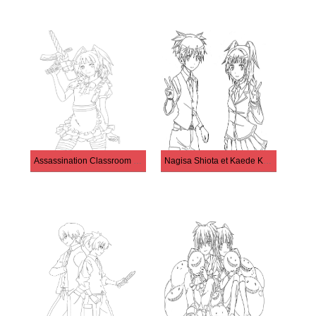
Assassination Classroom Kayano Kaede
Nagisa Shiota et Kaede Kayano de Assassination Classroom