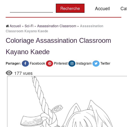
Recherche:
Accueil
Ca
Accueil
»
Sci-Fi
»
Assassination Classroom
»
Assassination
Classroom Kayano Kaede
Coloriage Assassination Classroom
Kayano Kaede
Partager:
Facebook
Pinterest
Instagram
Twitter
177 vues