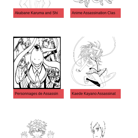
Akabane Karuma and Shiota Nagisa
Anime Assassination Classroom
Personnages de Assassination Classroom
Kaede Kayano Assassination Classroom