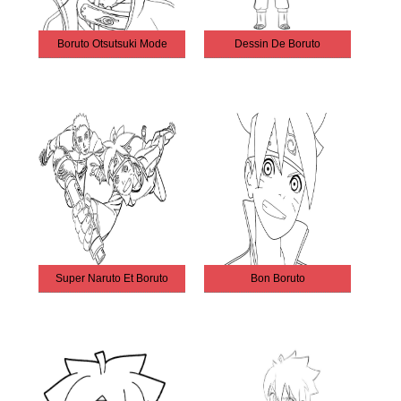
Boruto Otsutsuki Mode
Dessin De Boruto
Super Naruto Et Boruto
Bon Boruto