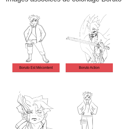
Boruto Est Mécontent
Boruto Action