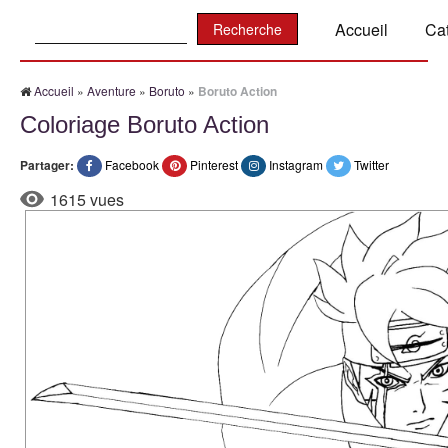
Recherche:
Accueil
Ca
Accueil
»
Aventure
»
Boruto
»
Boruto Action
Coloriage Boruto Action
Partager:
Facebook
Pinterest
Instagram
Twitter
1615 vues