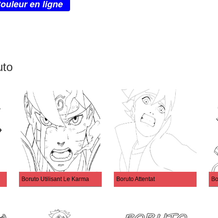
ouleur en ligne
uto
Boruto Utilisant Le Karma
Boruto Attentat
Bo