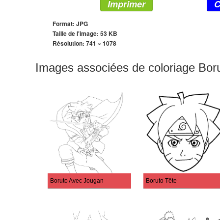
Imprimer
C
Format: JPG
Taille de l'image: 53 KB
Résolution:
741 × 1078
Images associées de coloriage Bor
Boruto Avec Jougan
Boruto Tête