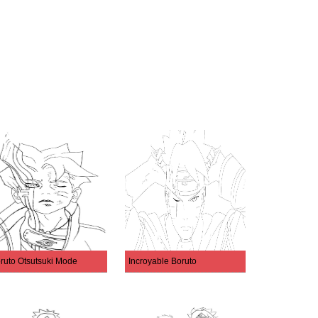
ruto Otsutsuki Mode
Incroyable Boruto