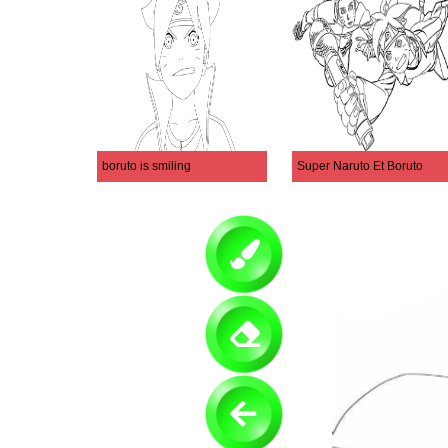
boruto is smiling
Super Naruto Et Boruto