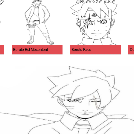
Boruto Est Mécontent
Boruto Face
De