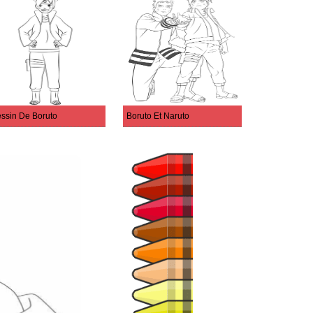
ssin De Boruto
Boruto Et Naruto