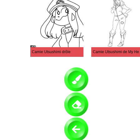
Camie Utsushimi drôle
Camie Ut