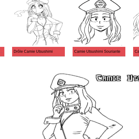
sushimi de My Hero Academia
Drôle Camie Utsushimi
Camie Utsushimi Souriante
Ca