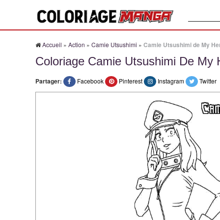
Recherche
Accueil
»
Action
»
Camie Utsushimi
»
Camie Utsushimi de My He
Coloriage Camie Utsushimi De My
Partager:
Facebook
Pinterest
Instagram
Twitter