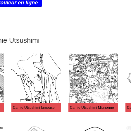
ouleur en ligne
ie Utsushimi
Camie Utsushimi fumeuse
Camie Utsushimi Mignonne
Ca