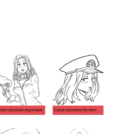
mie Utsushimi imprimable
Camie Utsushimi My Hero Academia