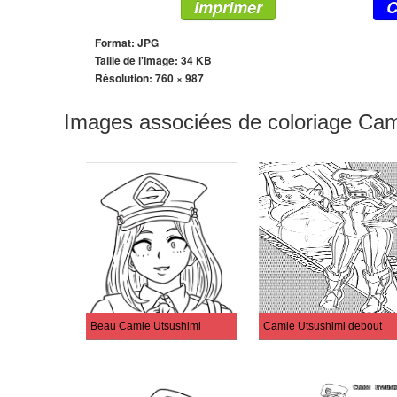
Imprimer
C
Format: JPG
Taille de l'image: 34 KB
Résolution:
760 × 987
Images associées de coloriage Cam
Beau Camie Utsushimi
Camie Utsushimi debout