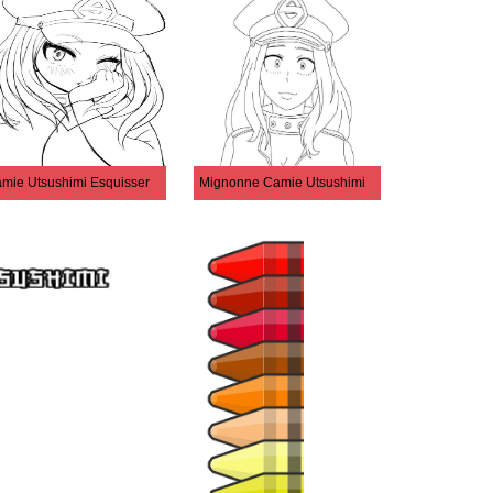
mie Utsushimi Esquisser
Mignonne Camie Utsushimi