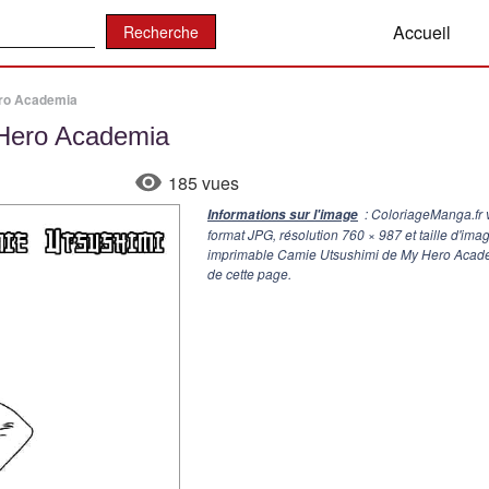
:
Accueil
ro Academia
 Hero Academia
185 vues
: ColoriageManga.fr
Informations sur l'image
format JPG, résolution
760 × 987
et taille d'im
imprimable Camie Utsushimi de My Hero Academ
de cette page.