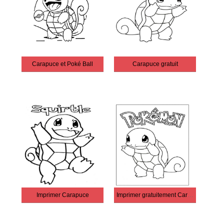
Carapuce et Poké Ball
Carapuce gratuit
Imprimer Carapuce
Imprimer gratuitement Carapuce