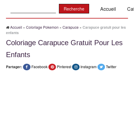
Recherche:
Accueil
Ca
Accueil
»
Coloriage Pokemon
»
Carapuce
»
Carapuce gratuit pour les
enfants
Coloriage Carapuce Gratuit Pour Les
Enfants
Partager:
Facebook
Pinterest
Instagram
Twitter