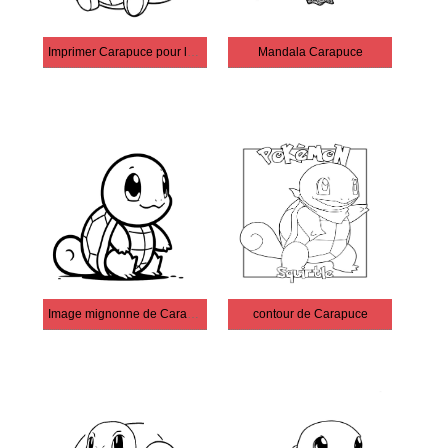
Imprimer Carapuce pour les enfants
Mandala Carapuce
Image mignonne de Carapuce
contour de Carapuce