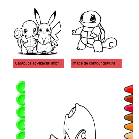
Carapuce et Pikachu Imprimer
Image de contour gratuite de Squirtle