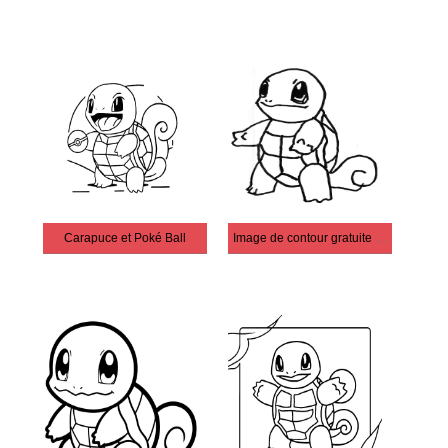
Carapuce et Poké Ball
Image de contour gratuite de Squirtle