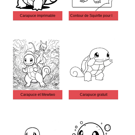
Carapuce imprimable
Contour de Squirtle pour les enfants
Carapuce et Mewtwo
Carapuce gratuit