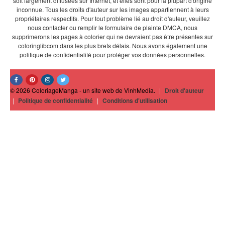
soit largement diffusées sur Internet, et elles sont pour la plupart d'origine
inconnue. Tous les droits d'auteur sur les images appartiennent à leurs
propriétaires respectifs. Pour tout problème lié au droit d'auteur, veuillez
nous contacter ou remplir le formulaire de plainte DMCA, nous
supprimerons les pages à colorier qui ne devraient pas être présentes sur
coloringlibcom dans les plus brefs délais. Nous avons également une
politique de confidentialité pour protéger vos données personnelles.
© 2026 ColoriageManga - un site web de VinhMedia.
|
Droit d'auteur
|
Politique de confidentialité
|
Conditions d'utilisation