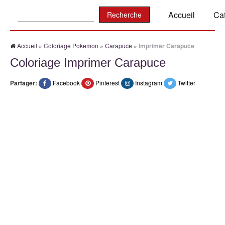
Recherche:
Accueil
Ca
Accueil
»
Coloriage Pokemon
»
Carapuce
»
Imprimer Carapuce
Coloriage Imprimer Carapuce
Partager:
Facebook
Pinterest
Instagram
Twitter