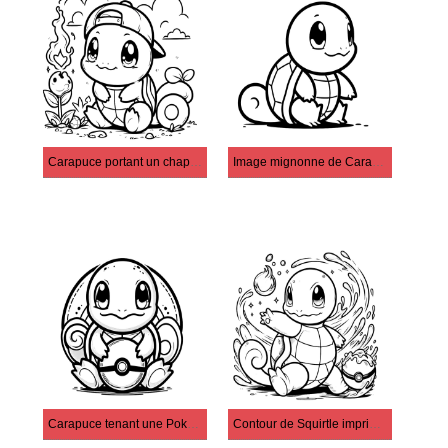
Carapuce portant un chapeau
Image mignonne de Carapuce
Carapuce tenant une Poké Ball
Contour de Squirtle imprimable