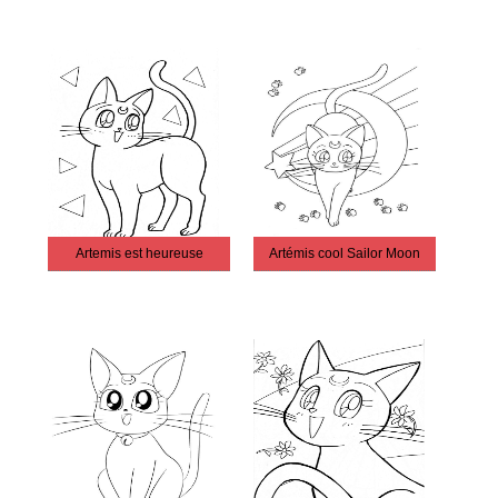
Artemis est heureuse
Artémis cool Sailor Moon