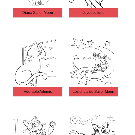
Diana Sailor Moon
Joyeuse lune
Adorable Artémis
Les chats de Sailor Moon