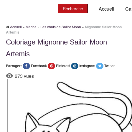
Recherche:
Accueil
Ca
Accueil
»
Mécha
»
Les chats de Sailor Moon
»
Mignonne Sailor Moon
Artemis
Coloriage Mignonne Sailor Moon
Artemis
Partager:
Facebook
Pinterest
Instagram
Twitter
273 vues