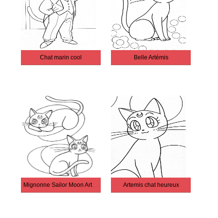
Chat marin cool
Belle Artémis
Mignonne Sailor Moon Artemis
Artemis chat heureux