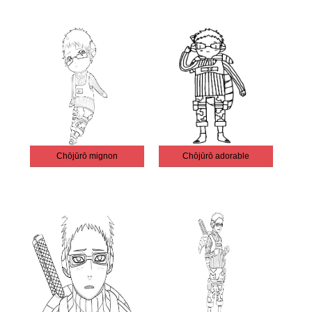
Chōjūrō mignon
Chōjūrō adorable