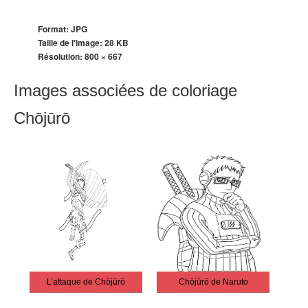
Format: JPG
Taille de l'image: 28 KB
Résolution:
800 × 667
Images associées de coloriage
Chōjūrō
L’attaque de Chōjūrō
Chōjūrō de Naruto