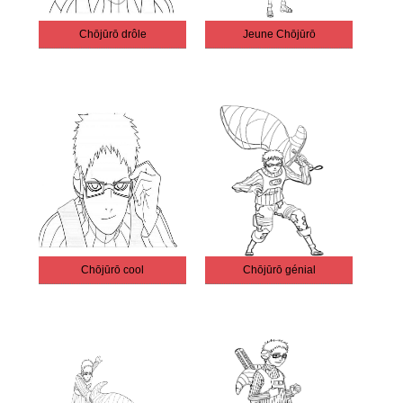
Chōjūrō drôle
Jeune Chōjūrō
Chōjūrō cool
Chōjūrō génial