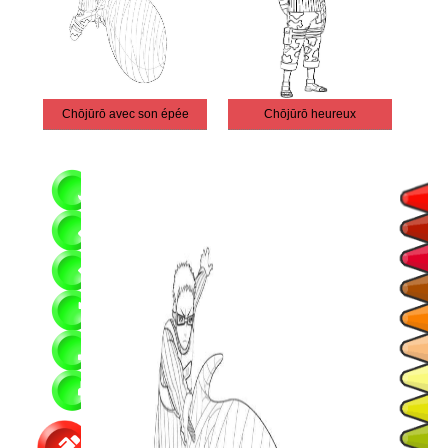
Chōjūrō avec son épée
Chōjūrō heureux