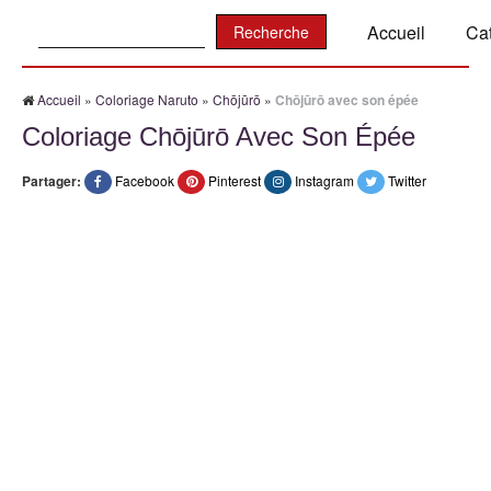
Recherche:
Accueil
Ca
Accueil
»
Coloriage Naruto
»
Chōjūrō
»
Chōjūrō avec son épée
Coloriage Chōjūrō Avec Son Épée
Partager:
Facebook
Pinterest
Instagram
Twitter