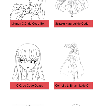
Mignon C.C. de Code Geass
Suzaku Kururugi de Code Geass
C.C. de Code Geass
Cornelia Li Britannia de Code Geass