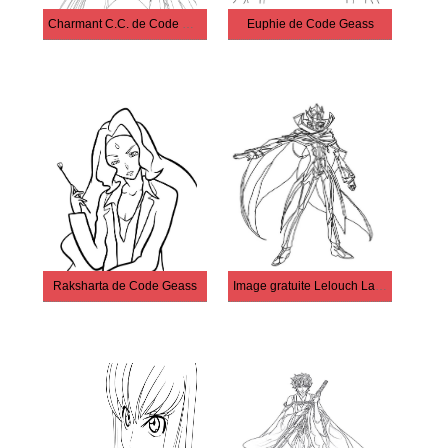
Charmant C.C. de Code Geass
Euphie de Code Geass
Raksharta de Code Geass
Image gratuite Lelouch Lamperouge