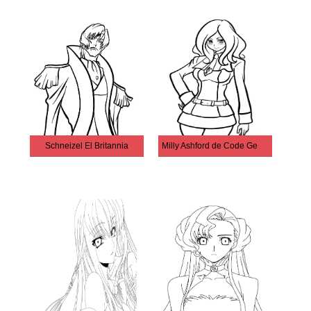
Schneizel El Britannia
Milly Ashford de Code Geass