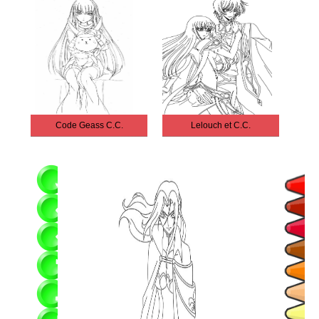
Code Geass C.C.
Lelouch et C.C.