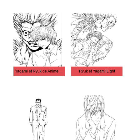
Yagami et Ryuk de Anime Death Note
Ryuk et Yagami Light