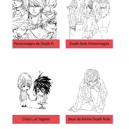
Personnages de Death Note
Death Note Personnages
Chibi L et Yagami
Near de Anime Death Note