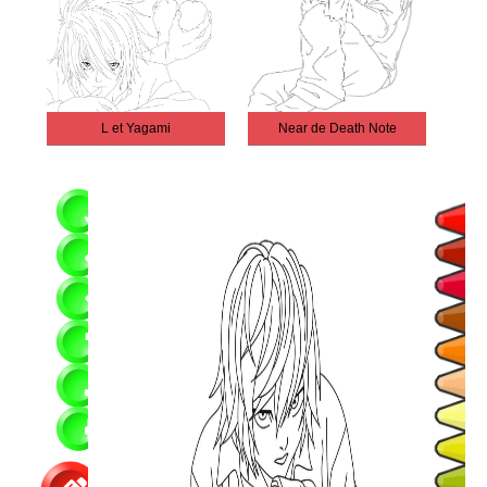
L et Yagami
Near de Death Note