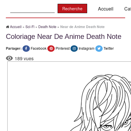
Recherche:
Accueil
Ca
Accueil
»
Sci-Fi
»
Death Note
»
Near de Anime Death Note
Coloriage Near De Anime Death Note
Partager:
Facebook
Pinterest
Instagram
Twitter
189 vues