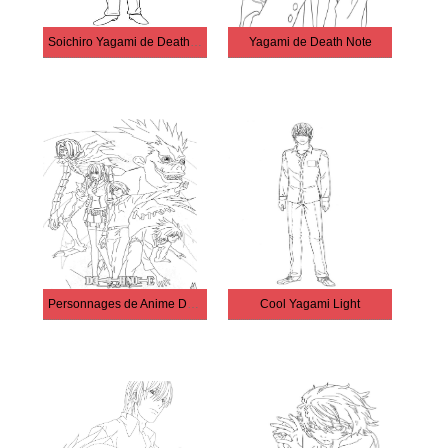
Soichiro Yagami de Death Note
Yagami de Death Note
Personnages de Anime Death Note
Cool Yagami Light