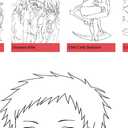
mprimable gratuitement
Durarara drôle
Chibi Celty Sturluson
Co