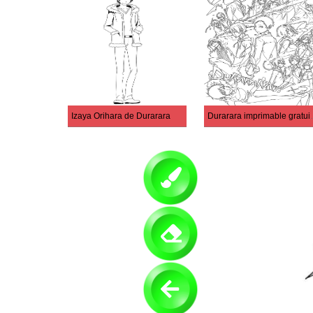
Izaya Orihara de Durarara
Durarara i