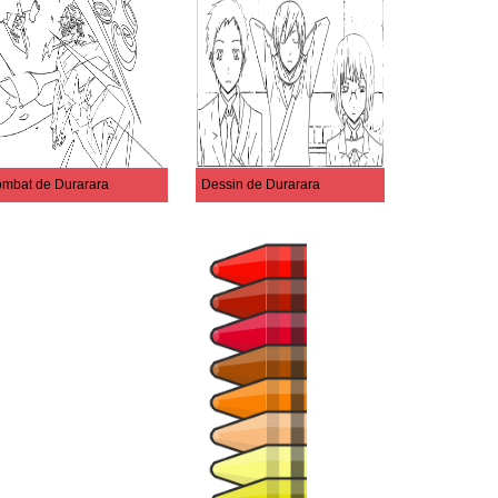
mbat de Durarara
Dessin de Durarara