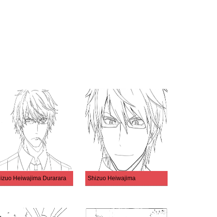
izuo Heiwajima Durarara
Shizuo Heiwajima