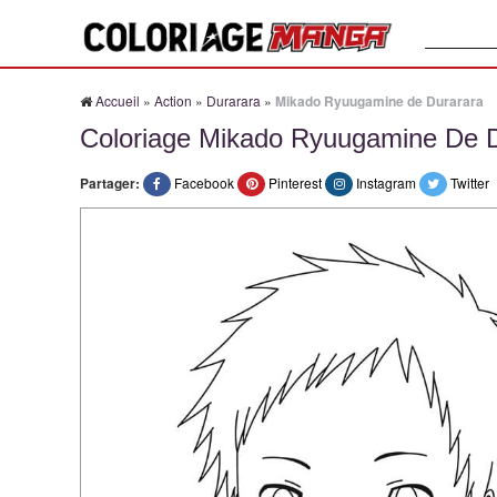
Recherche
Accueil
»
Action
»
Durarara
»
Mikado Ryuugamine de Durarara
Coloriage Mikado Ryuugamine De 
Partager:
Facebook
Pinterest
Instagram
Twitter