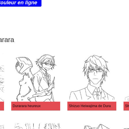
ouleur en ligne
arara
Durarara heureux
Shizuo Heiwajima de Durarara
Sh