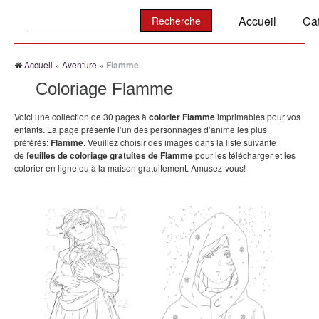
Recherche:
Accueil
Ca
Accueil
»
Aventure
»
Flamme
Coloriage Flamme
Voici une collection de 30 pages à
colorier Flamme
imprimables pour vos
enfants. La page présente l’un des personnages d’anime les plus
préférés:
Flamme
. Veuillez choisir des images dans la liste suivante
de
feuilles de coloriage gratuites de Flamme
pour les télécharger et les
colorier en ligne ou à la maison gratuitement. Amusez-vous!