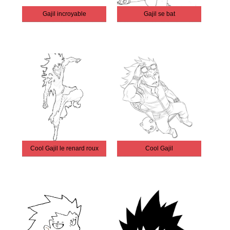
Gajil incroyable
Gajil se bat
Cool Gajil le renard roux
Cool Gajil