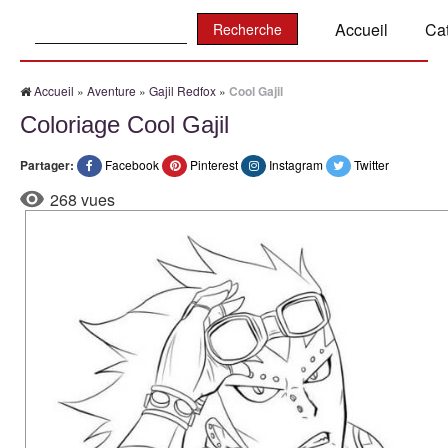
Recherche:
Accueil
Ca
Accueil
»
Aventure
»
Gajil Redfox
»
Cool Gajil
Coloriage Cool Gajil
Partager:
Facebook
Pinterest
Instagram
Twitter
268 vues