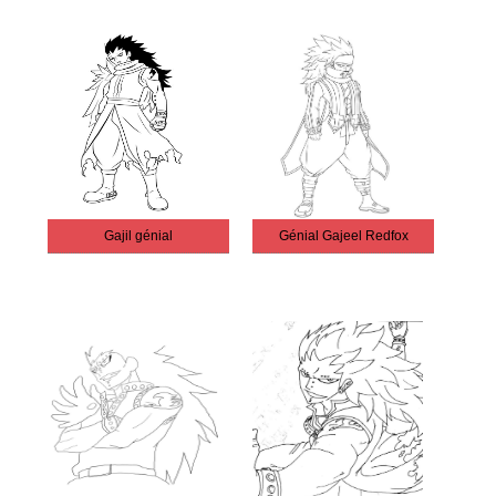
Gajil génial
Génial Gajeel Redfox