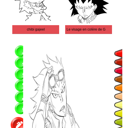
chibi gajeel
Le visage en colère de Gajeel