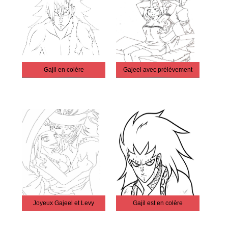
Gajil en colère
Gajeel avec prélèvement
Joyeux Gajeel et Levy
Gajil est en colère