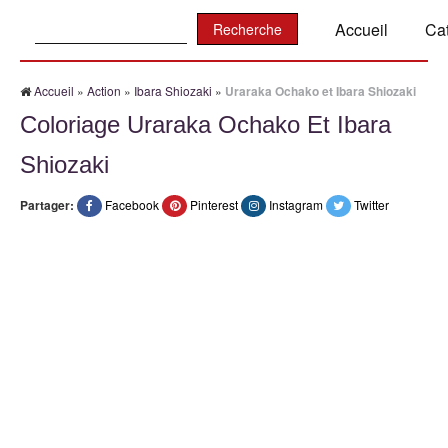
Recherche:
Accueil
Ca
Accueil
»
Action
»
Ibara Shiozaki
»
Uraraka Ochako et Ibara Shiozaki
Coloriage Uraraka Ochako Et Ibara
Shiozaki
Partager:
Facebook
Pinterest
Instagram
Twitter