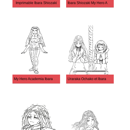
Imprimable Ibara Shiozaki
Ibara Shiozaki My Hero Academia
My Hero Academia Ibara Shiozaki
Uraraka Ochako et Ibara Shiozaki