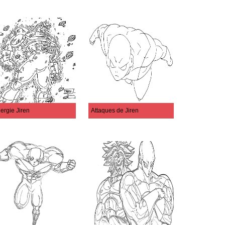
ergie Jiren
Attaques de Jiren