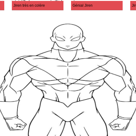
Jiren très en colère
Génial Jiren
Ji