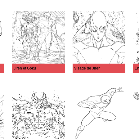
Jiren et Goku
Visage de Jiren
Én