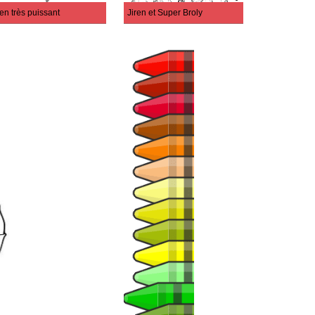
ren très puissant
Jiren et Super Broly