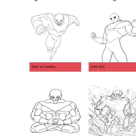
Jiren en colère
Jiren fort