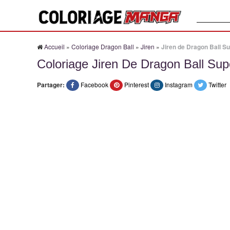
Recherche
Accueil
»
Coloriage Dragon Ball
»
Jiren
»
Jiren de Dragon Ball S
Coloriage Jiren De Dragon Ball Sup
Partager:
Facebook
Pinterest
Instagram
Twitter