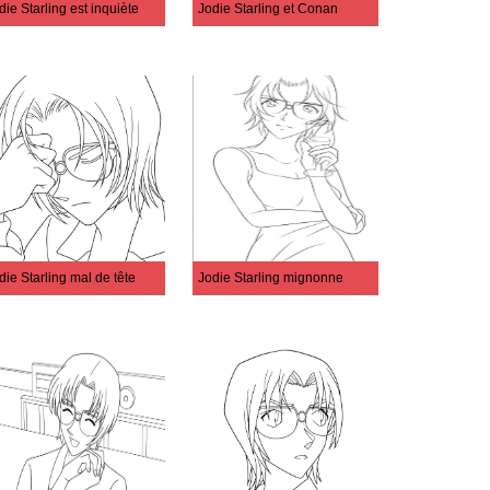
die Starling est inquiète
Jodie Starling et Conan
die Starling mal de tête
Jodie Starling mignonne