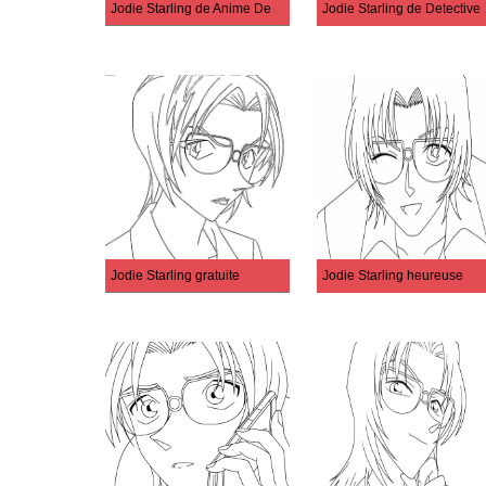
Jodie Starling de Anime Detective Conan
Jodie Starlin
Jodie Starling gratuite
Jodie Starling heureuse