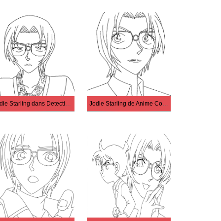
Jodie Starling dans Detective Conan
Jodie Starling de Anime Conan