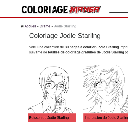
Recherche
Accueil
»
Drame
»
Jodie Starling
Coloriage Jodie Starling
Voici une collection de 30 pages à
colorier Jodie Starling
impri
suivante de
feuilles de coloriage gratuites de Jodie Starling
po
Boisson de Jodie Starling
Impression de Jodie Starlin