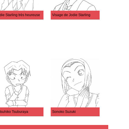
die Starling très heureuse
Visage de Jodie Starling
tsuhiko Tsuburaya
Sonoko Suzuki