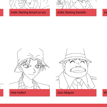
Jodie Starling tenant un pistolet
Jodie Starling travaille
Jo
Heiji Hattori
Juzo Megure
Mi