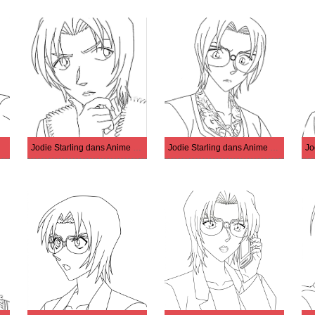
Jodie Starling dans Anime Conan
Jodie Starling dans Anime Detective Conan