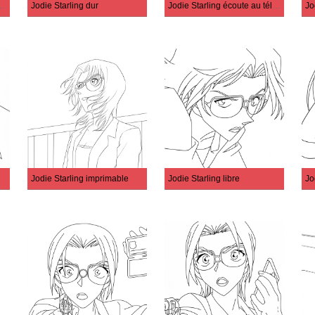
g de Detective Conan
Jodie Starling dur
Jodie Starling écoute au téléphone
Jo
Jodie Starling imprimable
Jodie Starling libre
Jo