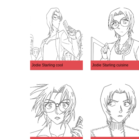
Jodie Starling cool
Jodie Starling cuisine