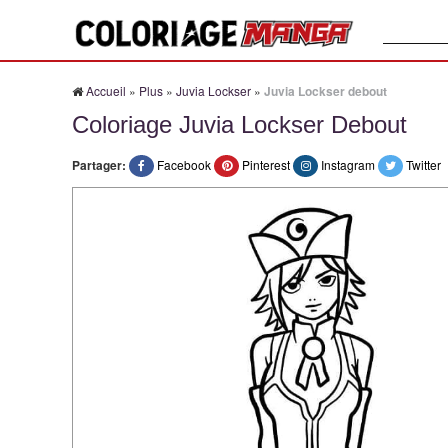
Recherche
Accueil
»
Plus
»
Juvia Lockser
»
Juvia Lockser debout
Coloriage Juvia Lockser Debout
Partager:
Facebook
Pinterest
Instagram
Twitter