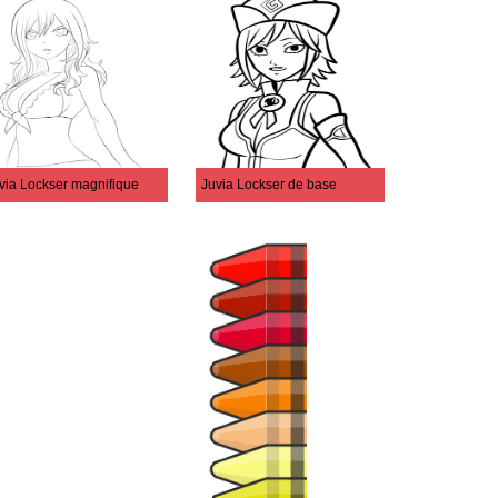
via Lockser magnifique
Juvia Lockser de base