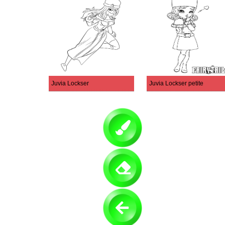
Juvia Lockser
Juvia Lockser petite