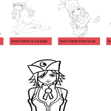
Juvia Lockser va à la plage
Juvia Lockser tenant un parapluie
Ju