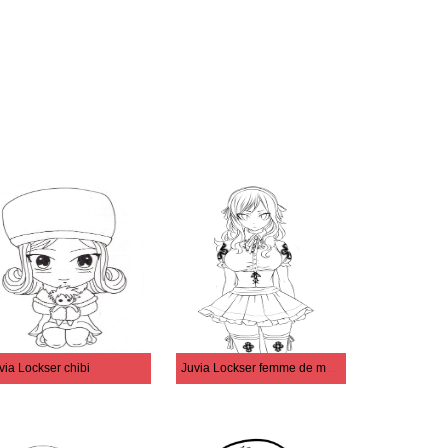
via Lockser chibi
Juvia Lockser femme de ménage