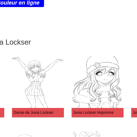
ouleur en ligne
ia Lockser
Danse de Juvia Lockser
Juvia Lockser mignonne
Ju