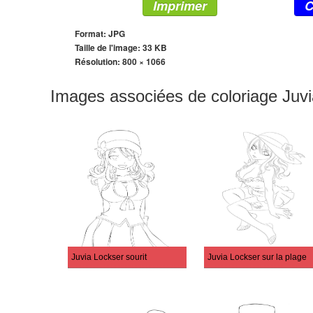
Imprimer
C
Format: JPG
Taille de l'image: 33 KB
Résolution:
800 × 1066
Images associées de coloriage Juv
Juvia Lockser sourit
Juvia Lockser sur la plage