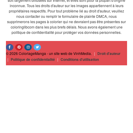
soit largement diffusées sur Internet, et elles sont pour la plupart d'origine
inconnue. Tous les droits d'auteur sur les images appartiennent à leurs
propriétaires respectifs. Pour tout problème lié au droit d'auteur, veuillez
nous contacter ou remplir le formulaire de plainte DMCA, nous
supprimerons les pages à colorier qui ne devraient pas être présentes sur
coloringlibcom dans les plus brefs délais. Nous avons également une
politique de confidentialité pour protéger vos données personnelles.
© 2026 ColoriageManga - un site web de VinhMedia.
|
Droit d'auteur
|
Politique de confidentialité
|
Conditions d'utilisation