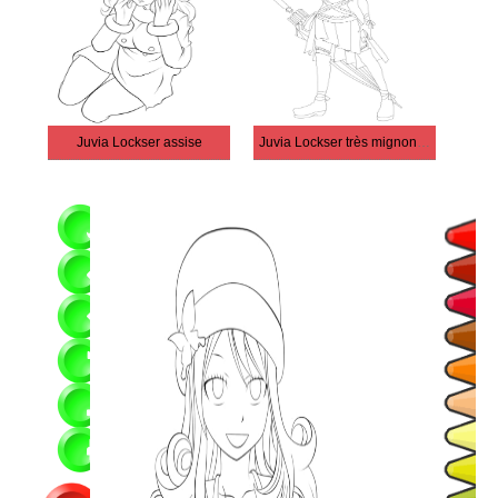
Juvia Lockser assise
Juvia Lockser très mignonne