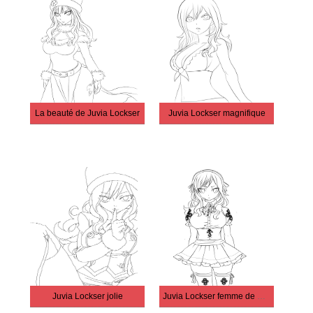
La beauté de Juvia Lockser
Juvia Lockser magnifique
Juvia Lockser jolie
Juvia Lockser femme de ménage