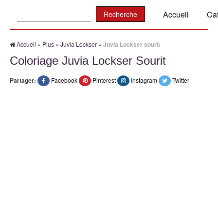
Recherche:
Accueil
Ca
Accueil
»
Plus
»
Juvia Lockser
»
Juvia Lockser sourit
Coloriage Juvia Lockser Sourit
Partager:
Facebook
Pinterest
Instagram
Twitter