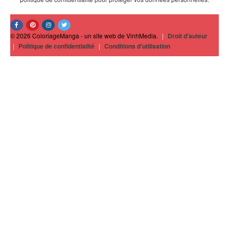
© 2026 ColoriageManga - un site web de VinhMedia.
|
Droit d'auteur
|
Politique de confidentialité
|
Conditions d'utilisation