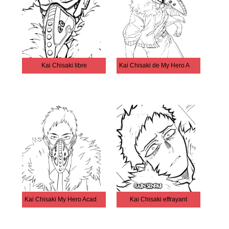
Kai Chisaki libre
Kai Chisaki de My Hero Academia
Kai Chisaki My Hero Academia
Kai Chisaki effrayant