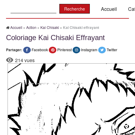
Recherche:
Accueil
Ca
Accueil
»
Action
»
Kai Chisaki
»
Kai Chisaki effrayant
Coloriage Kai Chisaki Effrayant
Partager:
Facebook
Pinterest
Instagram
Twitter
214 vues