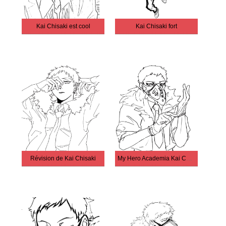
Kai Chisaki est cool
Kai Chisaki fort
Révision de Kai Chisaki
My Hero Academia Kai Chisaki