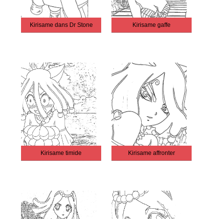
Kirisame dans Dr Stone
Kirisame gaffe
Kirisame timide
Kirisame affronter