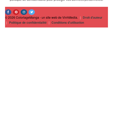
© 2026 ColoriageManga - un site web de VinhMedia.
|
Droit d'auteur
|
Politique de confidentialité
|
Conditions d'utilisation