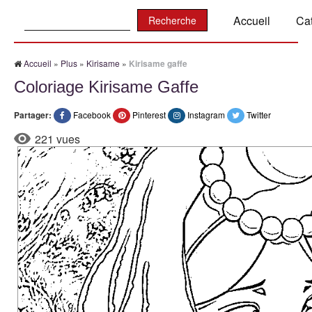
Recherche:
Accueil
Ca
Accueil
»
Plus
»
Kirisame
»
Kirisame gaffe
Coloriage Kirisame Gaffe
Partager:
Facebook
Pinterest
Instagram
Twitter
221 vues