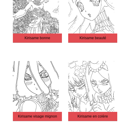
Kirisame bonne
Kirisame beauté
Kirisame visage mignon
Kirisame en colère